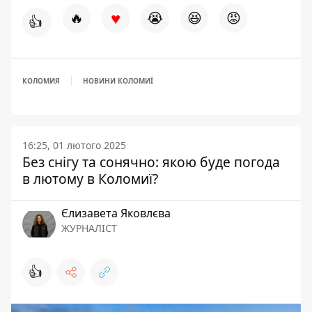
♥
🔥
😭
😆
😡
👍
КОЛОМИЯ
НОВИНИ КОЛОМИЇ
16:25, 01 лютого 2025
Без снігу та сонячно: якою буде погода
в лютому в Коломиї?
Єлизавета Яковлєва
ЖУРНАЛІСТ
👍