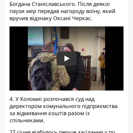
Богдана Станіславського. Після деякої
паузи мер передав нагороду воїну, який
вручив відзнаку Оксані Черкас.
Play
4. У Коломиї
розпочався суд над
директором комунального підприємства
за відмивання коштів
разом із
спільниками.
27 січня відбулось перше засідання у по