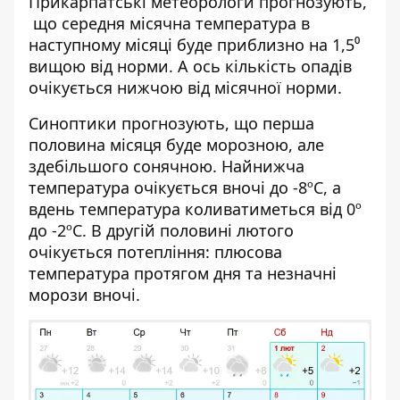
Прикарпатські метеорологи
прогнозують
,
що середня місячна температура в
наступному місяці буде приблизно на 1,5⁰
вищою від норми. А ось кількість опадів
очікується нижчою від місячної норми.
Синоптики прогнозують, що перша
половина місяця буде морозною, але
здебільшого сонячною. Найнижча
температура очікується вночі до -8ºС, а
вдень температура коливатиметься від 0º
до -2ºС. В другій половині лютого
очікується потепління: плюсова
температура протягом дня та незначні
морози вночі.