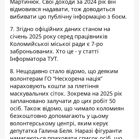
Мартинюк
. Свої доходи за 2024 рік він
відмовився надавати, тож доводиться
вибивати цю публічну інформацію з боєм.
7. Згідно офіційних даних станом на
січень 2025 року серед працівників
Коломийської міської ради є 7-ро
заброньованих. Хто це - у статті
Інформатора
ТУТ.
8. Нещодавно стало відомо, що
деяким
волонтерам ГО “Нескорена нація”
нараховують кошти за плетіння
маскувальних сіток
. Зокрема на 2025 рік
заплановано залучати до цих робіт 50
осіб. Також відомо, що чимало коломиян
безкоштовно допомагають у цьому
волонтерському центрі, яким керує
депутатка Галина Беля. Наразі фігуранти
намагаються приховати список осіб, що