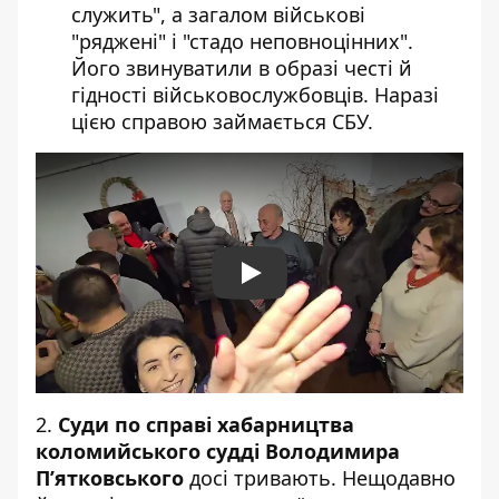
служить", а загалом військові
"ряджені" і "
стадо неповноцінних"
.
Його звинуватили в образі честі й
гідності військовослужбовців. Наразі
цією справою займається СБУ.
Play
2.
Суди по справі хабарництва
коломийського судді Володимира
П’ятковського
досі тривають. Нещодавно