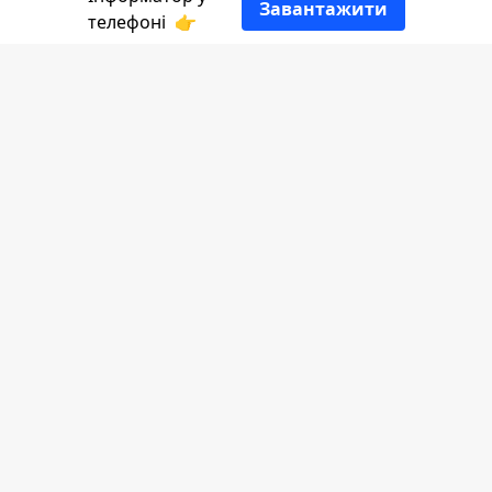
Завантажити
телефоні
👉
Листопадову сесію депутати
Коломийської міської ради відтягували,
як могли: двічі зривали і один раз
переносили. Врешті 12 грудня в
головній залі ратуші встановили
кабінку для таємного голосування, тут
за блискучою шторою на патику від
швабри мала вирішуватися доля
секретаря міськради.
Як це відбувалося -
Інформатор
розповість
в деталях.