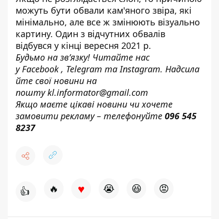
можуть бути обвали кам'яного звіра, які
мінімально, але все ж змінюють візуально
картину. Один з відчутних обвалів
відбувся у кінці вересня 2021 р.
Будьмо на зв’язку! Читайте нас
у
Facebook
,
Telegram
та
Instagram.
Надсила
йте свої новини н
а
пошту
kl.informator@gmail.com
Якщо маєте цікаві новини чи хочете
замовити рекламу – телефонуйте
096 545
8237
♥
🔥
😭
😆
😡
👍