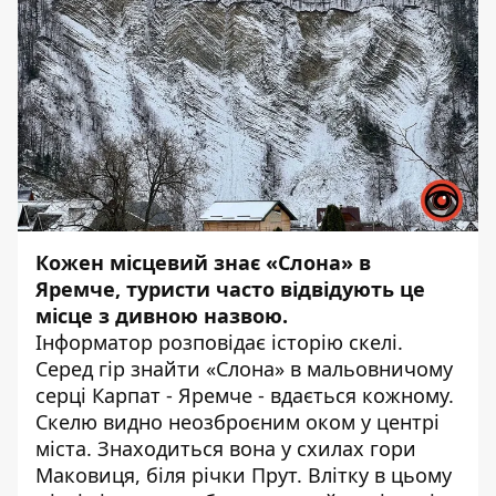
Кожен місцевий знає «Слона» в
Яремче, туристи часто відвідують це
місце з дивною назвою.
Інформатор
розповідає історію скелі.
Серед гір знайти «Слона» в мальовничому
серці Карпат - Яремче - вдається кожному.
Скелю видно неозброєним оком у центрі
міста. Знаходиться вона у схилах гори
Маковиця, біля річки Прут. Влітку в цьому