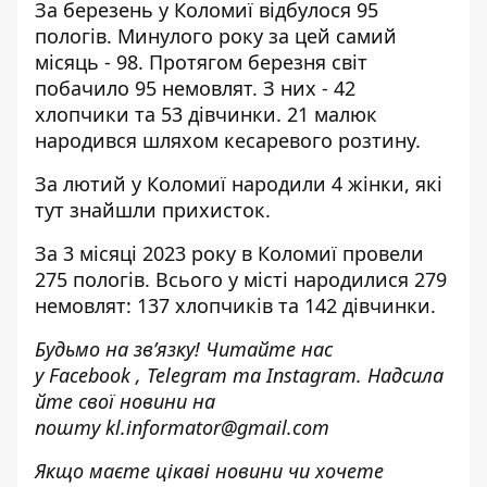
За березень у Коломиї відбулося 95
пологів. Минулого року за цей самий
місяць - 98. Протягом березня світ
побачило 95 немовлят. З них - 42
хлопчики та 53 дівчинки. 21 малюк
народився шляхом кесаревого розтину.
За лютий у Коломиї народили 4 жінки, які
тут знайшли прихисток.
За 3 місяці 2023 року в Коломиї провели
275 пологів. Всього у місті народилися 279
немовлят: 137 хлопчиків та 142 дівчинки.
Будьмо на зв’язку! Читайте нас
у
Facebook
,
Telegram
та
Instagram.
Надсила
йте свої новини н
а
пошту
kl.informator@gmail.com
Якщо маєте цікаві новини чи хочете