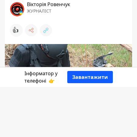
Вікторія Ровенчук
ЖУРНАЛІСТ
👍
Інформатор у
Завантажити
телефоні
👉
На Прикарпатті продовжують
знаходити та знищувати