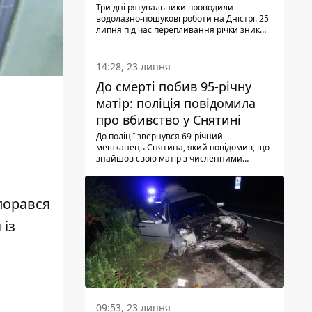
Три дні рятувальники проводили
водолазно-пошукові роботи на Дністрі. 25
липня під час перепливання річки зник
чоловік 2002 року народження. У
понеділок, 27 липня, надзвичайники
виявили тіло.
14:28, 23 липня
До смерті побив 95-річну
матір: поліція повідомила
про вбивство у Снятині
До поліції звернувся 69-річний
мешканець Снятина, який повідомив, що
знайшов свою матір з численними
тілесними ушкодженнями. Та, як
з'ясували правоохоронці, ці травми жінці
наніс її син.
впорався
 із
09:53, 23 липня