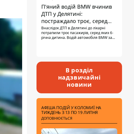
П'яний водій BMW вчинив
ДТП у Делятині:
постраждало троє, серед
них - дитина
Внаслідок ДТП в Делятині до лікарні
потрапили троє пасажирів, серед яких 6-
річна дитина. Водій автомобіля BMW за
кермом був п'яним, кількість алкоголю в
крові майже у 13,5 раза перевищувала
допустиму норму.
В розділ
надзвичайні
новини
АФІША ПОДІЙ У КОЛОМИЇ НА
ТИЖДЕНЬ З 13 ПО 19 ЛИПНЯ
ДОПОВНЮЄТЬСЯ