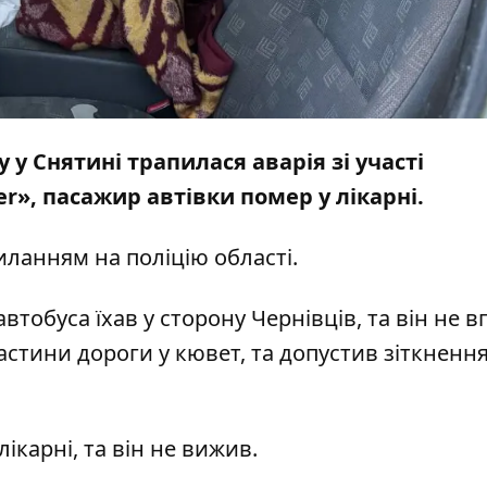
у у Снятині трапилася аварія зі участі
r», пасажир автівки помер у лікарні.
иланням на
поліцію області.
втобуса їхав у сторону Чернівців, та він не 
астини дороги у кювет, та допустив зіткнення
карні, та він не вижив.