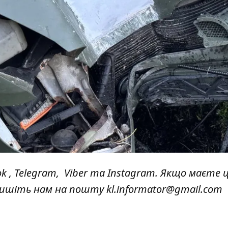
ok
,
Telegram,
Viber
та
Instagram.
Якщо маєте ц
 пишіть нам на пошту
kl.informator@gmail.com