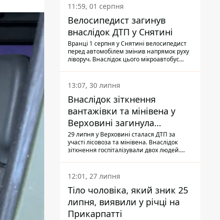
11:59, 01 серпня
Велосипедист загинув
внаслідок ДТП у Снятині
Вранці 1 серпня у Снятині велосипедист
перед автомобілем змінив напрямок руху
ліворуч. Внаслідок цього мікроавтобус
здійснив наїзд на керманича
двоколісного.
13:07, 30 липня
Внаслідок зіткнення
вантажівки та мінівена у
Верховині загинула
пасажирка, водійка - у
29 липня у Верховині сталася ДТП за
участі лісовоза та мінівена. Внаслідок
лікарні
зіткнення госпіталізували двох людей.
Попри зусилля медиків, 79-річна
пасажирка легковика померла у лікарні.
Також травми отримала водійка
12:01, 27 липня
автомобіля.
Тіло чоловіка, який зник 25
липня, виявили у річці на
Прикарпатті