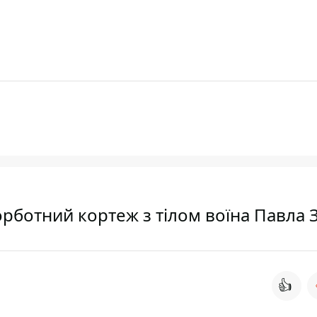
рботний кортеж з тілом воїна Павла З
👍