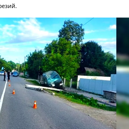
резий.