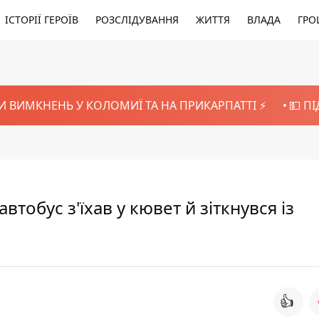
ІСТОРІЇ ГЕРОЇВ
РОЗСЛІДУВАННЯ
ЖИТТЯ
ВЛАДА
ГРО
И ВИМКНЕНЬ У КОЛОМИЇ ТА НА ПРИКАРПАТТІ ⚡️
💵 П
тобус з'їхав у кювет й зіткнувся із
👍