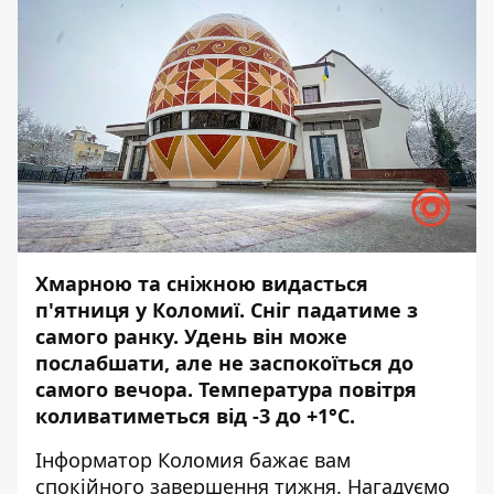
Хмарною та сніжною видасться
п'ятниця у Коломиї. Сніг падатиме з
самого ранку. Удень він може
послабшати, але не заспокоїться до
самого вечора. Температура повітря
коливатиметься від -3 до +1°С.
Інформатор Коломия
бажає вам
спокійного завершення тижня. Нагадуємо