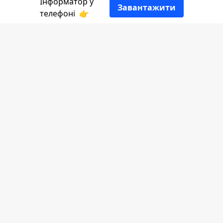
стоять поміж рядів переповненого київського
Інформатор у
Завантажити
Жовтневого палацу впереміш Хвильовий,
телефоні
👉
Курбас, Да Вінчі, Семенко, Яловий, Сосюра,
Ратушний, воїни УНР... Історія, в якій наша нація
завчасу постаріла.
Наталка Сандецька
РЕДАКТОР
👍
МУР: Ти [Романтика]
Чому важливо побачити фільм за
виставою "МУР: Ти [Романтика]" і які
відчуття це викликає - розповість
Інформатор.