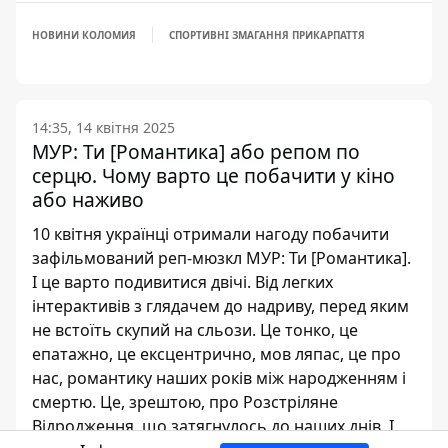
НОВИНИ КОЛОМИЯ
СПОРТИВНІ ЗМАГАННЯ ПРИКАРПАТТЯ
14:35, 14 квітня 2025
МУР: Ти [Романтика] або репом по
серцю. Чому варто це побачити у кіно
або наживо
10 квітня українці отримали нагоду побачити
зафільмований реп-мюзкл МУР: Ти [Романтика].
І це варто подивитися двічі. Від легких
інтерактивів з глядачем до надриву, перед яким
не встоїть скупий на сльози. Це тонко, це
епатажно, це ексцентрично, мов ляпас, це про
нас, романтику наших років між народженням і
смертю. Це, зрештою, про Розстріляне
Відродження, що затягнулось до наших днів. І