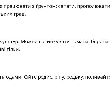
е працювати з ґрунтом: сапати, прополювати
ських трав.
ультур. Можна пасинкувати томати, боротис
і гілки.
лодами. Сійте редис, ріпу, редьку, поливайт