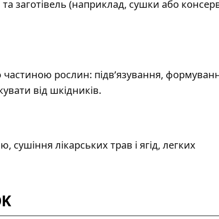
 та заготівель (наприклад, сушки або консер
 частиною рослин: підв’язування, формуван
кувати від шкідників.
 сушіння лікарських трав і ягід, легких
OK