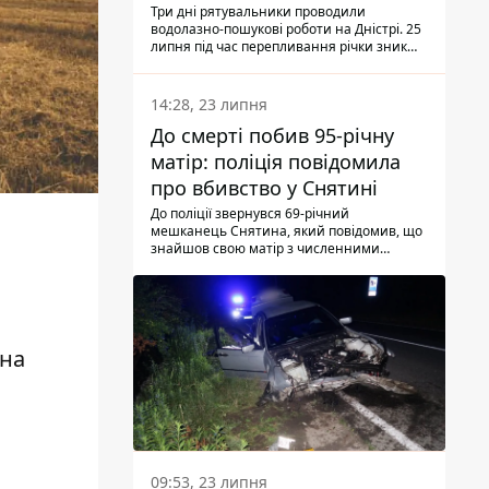
Три дні рятувальники проводили
водолазно-пошукові роботи на Дністрі. 25
липня під час перепливання річки зник
чоловік 2002 року народження. У
понеділок, 27 липня, надзвичайники
виявили тіло.
14:28, 23 липня
До смерті побив 95-річну
матір: поліція повідомила
про вбивство у Снятині
До поліції звернувся 69-річний
мешканець Снятина, який повідомив, що
знайшов свою матір з численними
тілесними ушкодженнями. Та, як
з'ясували правоохоронці, ці травми жінці
наніс її син.
жна
09:53, 23 липня