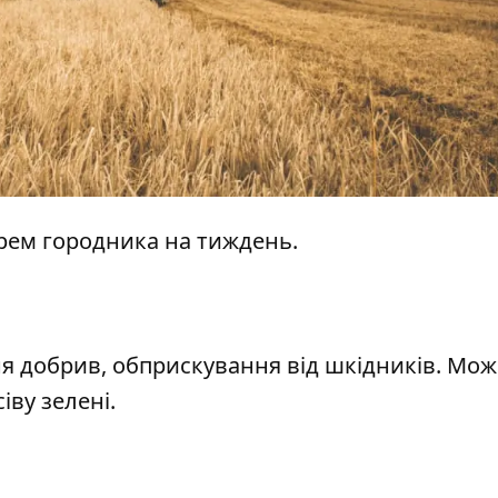
рем городника на тиждень.
я добрив, обприскування від шкідників. Мо
іву зелені.