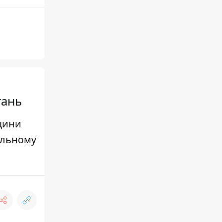
гань
щини
нальному