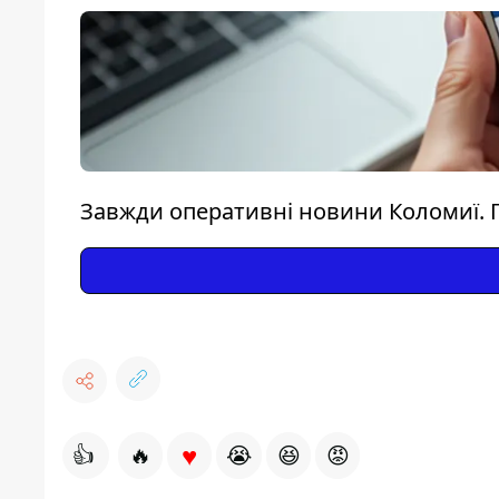
Завжди оперативні новини Коломиї. 
♥
👍
🔥
😭
😆
😡