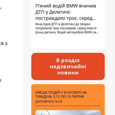
П'яний водій BMW вчинив
,
ДТП у Делятині:
постраждало троє, серед
них - дитина
Внаслідок ДТП в Делятині до лікарні
потрапили троє пасажирів, серед яких 6-
річна дитина. Водій автомобіля BMW за
кермом був п'яним, кількість алкоголю в
крові майже у 13,5 раза перевищувала
я з
допустиму норму.
В розділ
надзвичайні
новини
е
АФІША ПОДІЙ У КОЛОМИЇ НА
ТИЖДЕНЬ З 13 ПО 19 ЛИПНЯ
ДОПОВНЮЄТЬСЯ