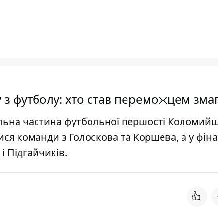
з футболу: хто став переможцем зма
нальна частина футбольної першості Коломий
лися команди з Голоскова та Коршева, а у фі
і Підгайчиків.
👍