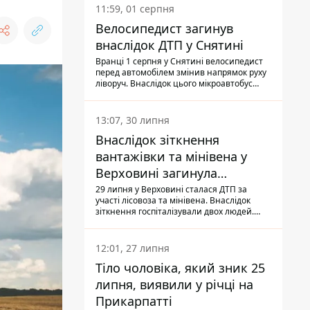
11:59, 01 серпня
Велосипедист загинув
внаслідок ДТП у Снятині
Вранці 1 серпня у Снятині велосипедист
перед автомобілем змінив напрямок руху
ліворуч. Внаслідок цього мікроавтобус
здійснив наїзд на керманича
двоколісного.
13:07, 30 липня
Внаслідок зіткнення
вантажівки та мінівена у
Верховині загинула
пасажирка, водійка - у
29 липня у Верховині сталася ДТП за
участі лісовоза та мінівена. Внаслідок
лікарні
зіткнення госпіталізували двох людей.
Попри зусилля медиків, 79-річна
пасажирка легковика померла у лікарні.
Також травми отримала водійка
12:01, 27 липня
автомобіля.
Тіло чоловіка, який зник 25
липня, виявили у річці на
Прикарпатті