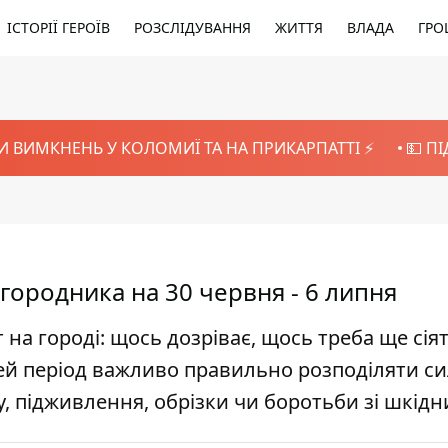
ІСТОРІЇ ГЕРОЇВ
РОЗСЛІДУВАННЯ
ЖИТТЯ
ВЛАДА
ГРО
И ВИМКНЕНЬ У КОЛОМИЇ ТА НА ПРИКАРПАТТІ ⚡️
💵 П
городника на 30 червня - 6 липня
на городі: щось дозріває, щось треба ще сіят
цей період важливо правильно розподіляти си
у, підживлення, обрізки чи боротьби зі шкід