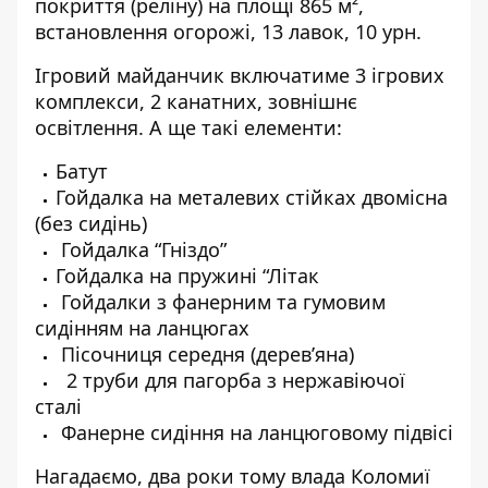
покриття (реліну) на площі 865 м²,
встановлення огорожі, 13 лавок, 10 урн.
Ігровий майданчик включатиме 3 ігрових
комплекси, 2 канатних, зовнішнє
освітлення. А ще такі елементи:
Батут
Гойдалка на металевих стійках двомісна
(без сидінь)
Гойдалка “Гніздо”
Гойдалка на пружині “Літак
Гойдалки з фанерним та гумовим
сидінням на ланцюгах
Пісочниця середня (дерев’яна)
2 труби для пагорба з нержавіючої
сталі
Фанерне сидіння на ланцюговому підвісі
Нагадаємо, два роки тому влада Коломиї