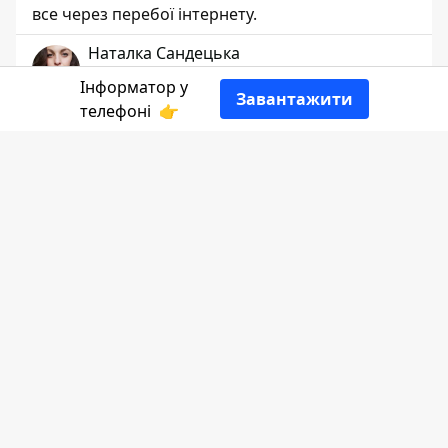
все через перебої інтернету.
Наталка Сандецька
РЕДАКТОР
Інформатор у
Завантажити
телефоні
👉
👍
Як сьогодні працює електронне табло на
автостанції - досліджував
Інформатор.
Нагадаємо, вартість одного нового табло
зі встановленням сягає
89 000
-
98 000 грн
.
Та
Зокрема найбільше нарікань було на
табло, яке працює на вул. Бандери та на