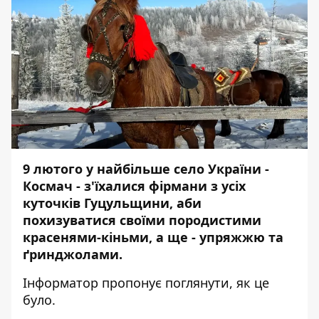
9 лютого у найбільше село України -
Космач - з'їхалися фірмани з усіх
куточків Гуцульщини, аби
похизуватися своїми породистими
красенями-кіньми, а ще - упряжжю та
ґринджолами.
Інформатор
пропонує поглянути, як це
було.