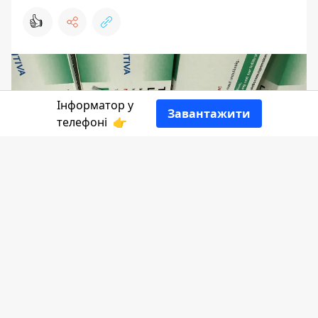
👍
Інформатор у
Завантажити
телефоні
👉
Сьогодні, 10 лютого, у пункті пропуску
"Краковець" митники виявили
незаконно перевезену партію шприц-
ручок з розчинами для інʼєкцій та ліків,
які мають російське походження.