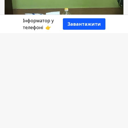
Інформатор у
Завантажити
телефоні
👉
Від середи, 15 березня, для внутрішньо
переміщених осіб, які зареєстровані в
Коломийській громаді, видаватимуть
гуманітарну допомогу. Мова йде про
продуктові набори.
Повідомляє
Інформатор
з посиланням на
Цивільний захист
.