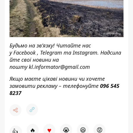
Будьмо на зв’язку! Читайте нас
у
Facebook
,
Telegram
та
Instagram.
Надсила
йте свої новини н
а
пошту
kl.informator@gmail.com
Якщо маєте цікаві новини чи хочете
замовити рекламу – телефонуйте
096 545
8237
♥
🔥
😭
😆
😡
👍