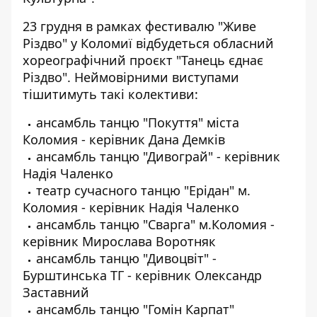
23 грудня в рамках фестивалю "Живе
Різдво" у Коломиї відбудеться обласний
хореографічний проєкт "Танець єднає
Різдво". Неймовірними виступами
тішитимуть такі колективи:
ансамбль танцю "Покуття" міста
Коломия - керівник Дана Демків
ансамбль танцю "Дивограй" - керівник
Надія Чаленко
театр сучасного танцю "Ерідан" м.
Коломия - керівник Надія Чаленко
ансамбль танцю "Сварга" м.Коломия -
керівник Мирослава Воротняк
ансамбль танцю "Дивоцвіт" -
Бурштинська ТГ - керівник Олександр
Заставний
ансамбль танцю "Гомін Карпат"