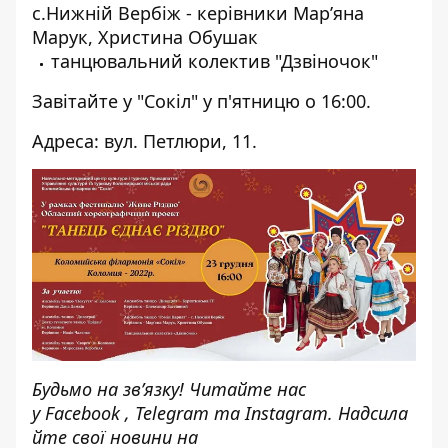
с.Нижній Вербіж - керівники Марʼяна
Марук, Христина Обушак
танцювальний колектив "Дзвіночок"
Завітайте у "Сокіл" у п'ятницю о 16:00.
Адреса: вул. Петлюри, 11.
Будьмо на зв’язку! Читайте нас
у
Facebook
,
Telegram
та
Instagram.
Надсила
йте свої новини н
а