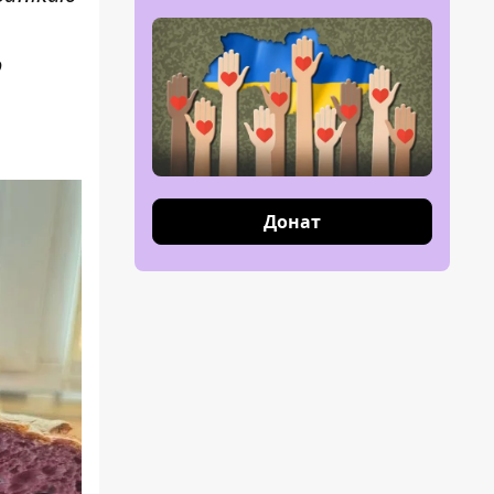
о
Донат