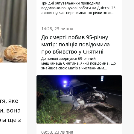
Три дні рятувальники проводили
водолазно-пошукові роботи на Дністрі. 25
липня під час перепливання річки зник
чоловік 2002 року народження. У
понеділок, 27 липня, надзвичайники
виявили тіло.
14:28, 23 липня
До смерті побив 95-річну
матір: поліція повідомила
про вбивство у Снятині
До поліції звернувся 69-річний
мешканець Снятина, який повідомив, що
знайшов свою матір з численними
тілесними ушкодженнями. Та, як
з'ясували правоохоронці, ці травми жінці
наніс її син.
тя, яке
и, вона
ла ще з
09:53, 23 липня