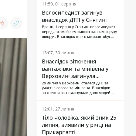
11:59, 01 серпня
Велосипедист загинув
внаслідок ДТП у Снятині
Вранці 1 серпня у Снятині велосипедист
перед автомобілем змінив напрямок руху
ліворуч. Внаслідок цього мікроавтобус
здійснив наїзд на керманича
двоколісного.
13:07, 30 липня
Внаслідок зіткнення
вантажівки та мінівена у
Верховині загинула
пасажирка, водійка - у
29 липня у Верховині сталася ДТП за
участі лісовоза та мінівена. Внаслідок
лікарні
зіткнення госпіталізували двох людей.
Попри зусилля медиків, 79-річна
пасажирка легковика померла у лікарні.
Також травми отримала водійка
12:01, 27 липня
автомобіля.
Тіло чоловіка, який зник 25
липня, виявили у річці на
Прикарпатті