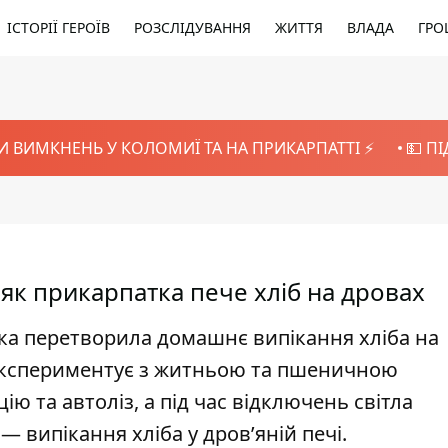
ІСТОРІЇ ГЕРОЇВ
РОЗСЛІДУВАННЯ
ЖИТТЯ
ВЛАДА
ГРО
И ВИМКНЕНЬ У КОЛОМИЇ ТА НА ПРИКАРПАТТІ ⚡️
💵 П
 як прикарпатка пече хліб на дровах
а перетворила домашнє випікання хліба на
 експериментує з житньою та пшеничною
ю та автоліз, а під час відключень світла
 випікання хліба у дров’яній печі.