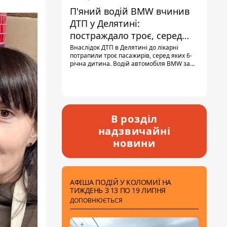
П'яний водій BMW вчинив
ДТП у Делятині:
постраждало троє, серед
них - дитина
Внаслідок ДТП в Делятині до лікарні
потрапили троє пасажирів, серед яких 6-
річна дитина. Водій автомобіля BMW за
кермом був п'яним, кількість алкоголю в
крові майже у 13,5 раза перевищувала
допустиму норму.
В розділ
надзвичайні
новини
АФІША ПОДІЙ У КОЛОМИЇ НА
ТИЖДЕНЬ З 13 ПО 19 ЛИПНЯ
ДОПОВНЮЄТЬСЯ