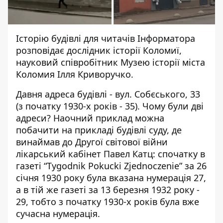
Історію будівлі для читачів
Інформатора
розповідає дослідник історії Коломиї,
науковий співробітник Музею історії міста
Коломия
Ілля Криворучко.
Давня адреса будівлі - вул. Собєського, 33
(з початку 1930-х років - 35). Чому були дві
адреси? Наочний приклад можна
побачити на прикладі будівлі суду, де
винаймав до Другої світової війни
лікарський кабінет Павел Катц: спочатку в
газеті “Tygodnik Pokucki Zjednoczenie” за 26
січня 1930 року була вказана нумерація 27,
а в тій же газеті за 13 березня 1932 року -
29, тобто з початку 1930-х років була вже
сучасна нумерація.