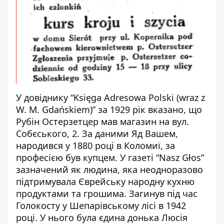
У довіднику “Księga Adresowa Polski (wraz z
W. M. Gdańskiem)” за 1929 рік вказано, що
Рубін Остерзетцер мав магазин на вул.
Собєського, 2. За даними Яд Вашем,
народився у 1880 році в Коломиї, за
професією був купцем. У газеті “Nasz Głos”
зазначений як людина, яка неодноразово
підтримувала Єврейську народну кухню
продуктами та грошима. Загинув під час
Голокосту у Шепарівському лісі в 1942
році. У нього була єдина донька Люсія