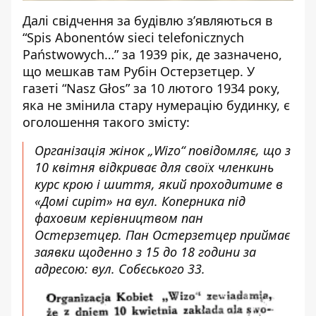
Далі свідчення за будівлю з’являються в
“Spis Abonentów sieci telefonicznych
Państwowych…” за 1939 рік, де зазначено,
що мешкав там Рубін Остерзетцер. У
газеті “Nasz Głos” за 10 лютого 1934 року,
яка не змінила стару нумерацію будинку, є
оголошення такого змісту:
Організація жінок „Wizo“ повідомляє, що з
10 квітня відкриває для своїх членкинь
курс крою і шиття, який проходитиме в
«Домі сиріт» на вул. Коперника під
фаховим керівництвом пан
Остерзетцер. Пан Остерзетцер приймає
заявки щоденно з 15 до 18 години за
адресою: вул. Собєського 33.