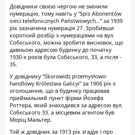
Довідники своєю чергою не змінили
нумерацію, тому навіть у “Spis Abonentów
sieci telefonicznych Państwowych…” за 1939
рік зазначена нумерація 27. Зробивши
короткий розбір з нумераціями на вул.
Собєського, можна зробити висновок, що
давньою адресою будинку до початку
1930-х років була Собєського, 33, а після -
35.
У довіднику “Skorowidz przemysłowo-
handlowy Królestwa Galicyi” за 1906 рік є
оголошення, що в будинку працював
приймальний пункт фірми Йозефа
Роттера, який знаходився за адресою вул.
Собєського 33, а місцевим агентом був
Моріц Мальтер.
Той ж довідник за 1913 рік згадує і про