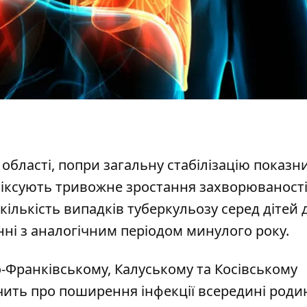
області, попри загальну стабілізацію показн
 фіксують тривожне зростання захворюваності
 кількість випадків туберкульозу серед дітей 
нні з аналогічним періодом минулого року.
-Франківському, Калуському та Косівському
чить про поширення інфекції всередині роди