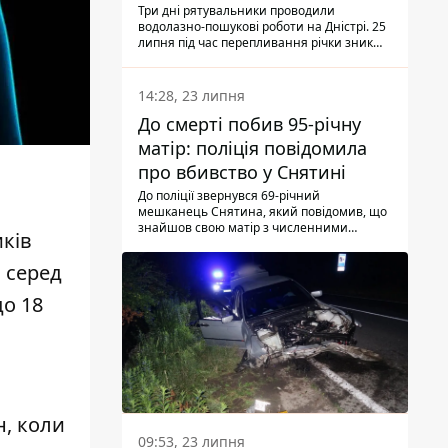
Три дні рятувальники проводили
водолазно-пошукові роботи на Дністрі. 25
липня під час перепливання річки зник
чоловік 2002 року народження. У
понеділок, 27 липня, надзвичайники
виявили тіло.
14:28, 23 липня
До смерті побив 95-річну
матір: поліція повідомила
про вбивство у Снятині
До поліції звернувся 69-річний
мешканець Снятина, який повідомив, що
знайшов свою матір з численними
иків
тілесними ушкодженнями. Та, як
з'ясували правоохоронці, ці травми жінці
 серед
наніс її син.
до 18
н, коли
09:53, 23 липня