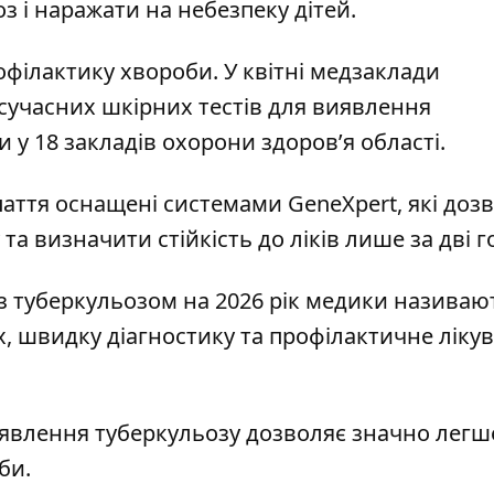
оз і наражати на небезпеку дітей.
офілактику хвороби. У квітні медзаклади
сучасних шкірних тестів для виявлення
и у 18 закладів охорони здоров’я області.
паття оснащені системами GeneXpert, які доз
та визначити стійкість до ліків лише за дві 
 з туберкульозом на 2026 рік медики називаю
, швидку діагностику та профілактичне ліку
явлення туберкульозу дозволяє значно легш
би.