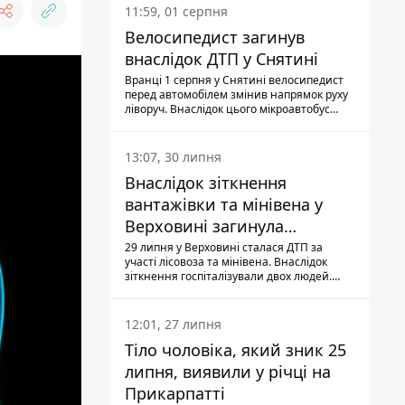
11:59, 01 серпня
Велосипедист загинув
внаслідок ДТП у Снятині
Вранці 1 серпня у Снятині велосипедист
перед автомобілем змінив напрямок руху
ліворуч. Внаслідок цього мікроавтобус
здійснив наїзд на керманича
двоколісного.
13:07, 30 липня
Внаслідок зіткнення
вантажівки та мінівена у
Верховині загинула
пасажирка, водійка - у
29 липня у Верховині сталася ДТП за
участі лісовоза та мінівена. Внаслідок
лікарні
зіткнення госпіталізували двох людей.
Попри зусилля медиків, 79-річна
пасажирка легковика померла у лікарні.
Також травми отримала водійка
12:01, 27 липня
автомобіля.
Тіло чоловіка, який зник 25
липня, виявили у річці на
Прикарпатті