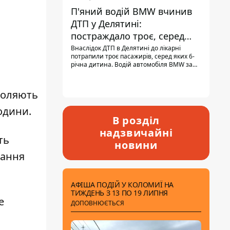
П'яний водій BMW вчинив
ДТП у Делятині:
постраждало троє, серед
них - дитина
Внаслідок ДТП в Делятині до лікарні
потрапили троє пасажирів, серед яких 6-
річна дитина. Водій автомобіля BMW за
кермом був п'яним, кількість алкоголю в
крові майже у 13,5 раза перевищувала
допустиму норму.
воляють
години.
В розділ
надзвичайні
ть
новини
вання
АФІША ПОДІЙ У КОЛОМИЇ НА
ТИЖДЕНЬ З 13 ПО 19 ЛИПНЯ
е
ДОПОВНЮЄТЬСЯ