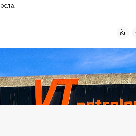
осла.
👍