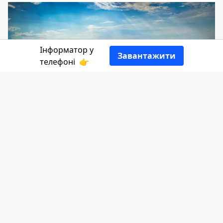
Інформатор у
Завантажити
телефоні
👉
Деякі коломияни застали вже по три
зміни назв наших вулиць. А проте є
топоніми, які не втрачають ні
актуальності, ні краси.
Сьогодні
Інформатор
пригадає вулиці,
назви яких любують слух. І допоможе нам
у цій мандрівці книга Степана Андріїшина