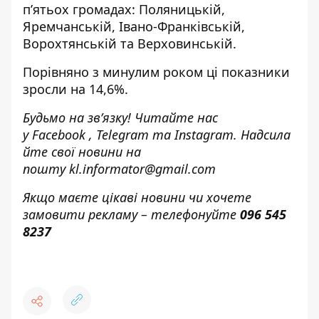
п’ятьох громадах: Поляницькій,
Яремчанській, Івано-Франківській,
Ворохтянській та Верховинській.
Порівняно з минулим роком ці показники
зросли на 14,6%.
Будьмо на зв’язку! Читайте нас
у
Facebook
,
Telegram
та
Instagram.
Надсила
йте свої новини н
а
пошту
kl.informator@gmail.com
Якщо маєте цікаві новини чи хочете
замовити рекламу – телефонуйте
096 545
8237