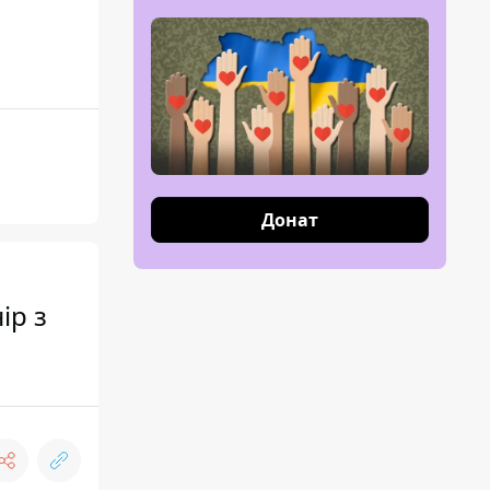
Донат
ір з