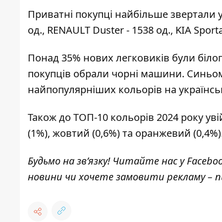
Приватні покупці найбільше звертали ув
од., RENAULT Duster - 1538 од., KIA Sport
Понад 35% нових легковиків були білого
покупців обрали чорні машини. Синьому
найпопулярніших кольорів на українсь
Також до ТОП-10 кольорів 2024 року ув
(1%), жовтий (0,6%) та оранжевий (0,4%)
Будьмо на зв’язку! Читайте нас у
Facebo
новини чи хочете замовити рекламу –