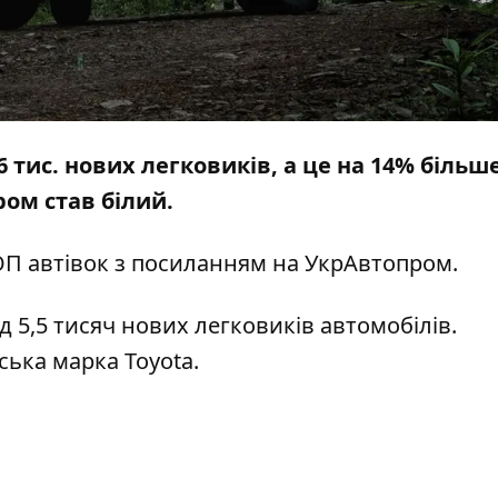
,6 тис. нових легковиків, а це на 14% більше
ом став білий.
ОП автівок з посиланням на
УкрАвтопром.
д 5,5 тисяч нових легковиків автомобілів.
ька марка Toyota.