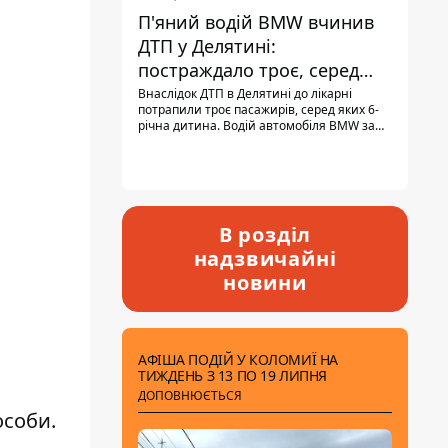
П'яний водій BMW вчинив
ДТП у Делятині:
постраждало троє, серед
них - дитина
Внаслідок ДТП в Делятині до лікарні
потрапили троє пасажирів, серед яких 6-
річна дитина. Водій автомобіля BMW за
кермом був п'яним, кількість алкоголю в
крові майже у 13,5 раза перевищувала
допустиму норму.
В розділ
надзвичайні
новини
АФІША ПОДІЙ У КОЛОМИЇ НА
ТИЖДЕНЬ З 13 ПО 19 ЛИПНЯ
ДОПОВНЮЄТЬСЯ
особи.