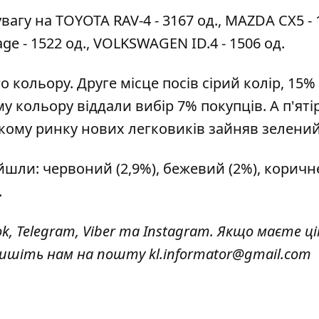
агу на TOYOTA RAV-4 - 3167 од., MAZDA CX5 - 
age - 1522 од., VOLKSWAGEN ID.4 - 1506 од.
 кольору. Друге місце посів сірий колір, 15%
 кольору віддали вибір 7% покупців. А п'яті
кому ринку нових легковиків зайняв зелений 
ійшли: червоний (2,9%), бежевий (2%), корич
.
ok
,
Telegram,
Viber
та
Instagram.
Якщо маєте ці
 пишіть нам на пошту
kl.informator@gmail.com