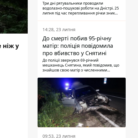
Три дні рятувальники проводили
водолазно-пошукові роботи на Дністрі. 25
липня під час перепливання річки зник
чоловік 2002 року народження. У
понеділок, 27 липня, надзвичайники
виявили тіло.
14:28, 23 липня
До смерті побив 95-річну
 ніж у
матір: поліція повідомила
про вбивство у Снятині
До поліції звернувся 69-річний
мешканець Снятина, який повідомив, що
знайшов свою матір з численними
тілесними ушкодженнями. Та, як
з'ясували правоохоронці, ці травми жінці
наніс її син.
09:53, 23 липня