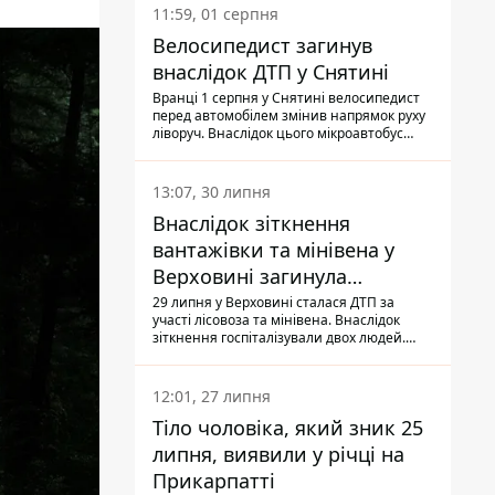
11:59, 01 серпня
Велосипедист загинув
внаслідок ДТП у Снятині
Вранці 1 серпня у Снятині велосипедист
перед автомобілем змінив напрямок руху
ліворуч. Внаслідок цього мікроавтобус
здійснив наїзд на керманича
двоколісного.
13:07, 30 липня
Внаслідок зіткнення
вантажівки та мінівена у
Верховині загинула
пасажирка, водійка - у
29 липня у Верховині сталася ДТП за
участі лісовоза та мінівена. Внаслідок
лікарні
зіткнення госпіталізували двох людей.
Попри зусилля медиків, 79-річна
пасажирка легковика померла у лікарні.
Також травми отримала водійка
12:01, 27 липня
автомобіля.
Тіло чоловіка, який зник 25
липня, виявили у річці на
Прикарпатті