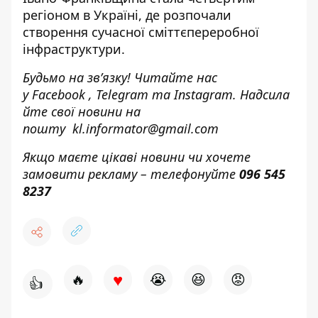
регіоном в Україні, де розпочали
створення сучасної сміттєпереробної
інфраструктури.
Будьмо на зв’язку! Читайте нас
у
Facebook
,
Telegram
та
Instagram.
Надсила
йте свої новини н
а
пошту
kl.informator@gmail.com
Якщо маєте цікаві новини чи хочете
замовити рекламу – телефонуйте
096 545
8237
♥
🔥
😭
😆
😡
👍