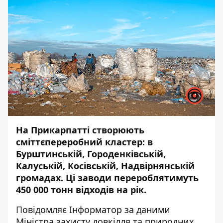
На Прикарпатті створюють
сміттєпереробний кластер: в
Бурштинській, Городенківській,
Калуській, Косівській, Надвірнянській
громадах. Ці заводи перероблятимуть
450 000 тонн відходів на рік.
Повідомляє
Інформатор
за
даними
Міністра захисту довкілля та природних