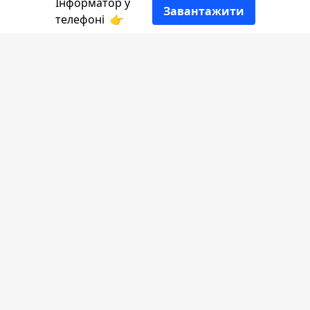
Інформатор у
Завантажити
телефоні
👉
Проти колишнього керівника та
головного бухгалтера одного із
комунальних підприємств Косова
відкрили кримінальну справу через
незаконне привласнення коштів.
Пише
Інформатор
, посилаючись на
поліцію області.
50-річний колишній керівник
комунального підприємства у Косові,
місцевий мешканець, групою осіб з