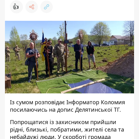
👍
Із сумом розповідає
Інформатор Коломия
посилаючись на
допис
Делятинської ТГ.
Попрощатися із захисником прийшли
рідні, близькі, побратими, жителі села та
небайдужі люди. У скорботі громада