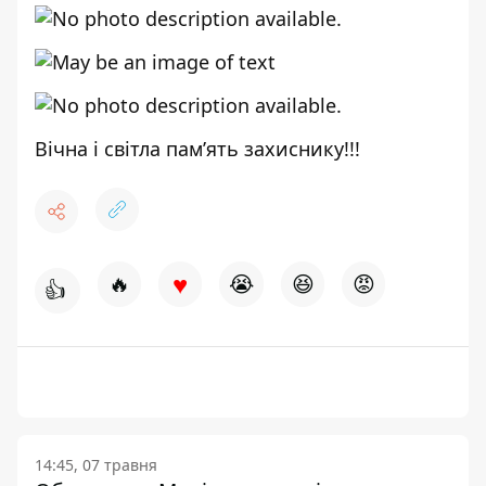
Вічна і світла пам’ять захиснику!!!
♥
🔥
😭
😆
😡
👍
14:45, 07 травня