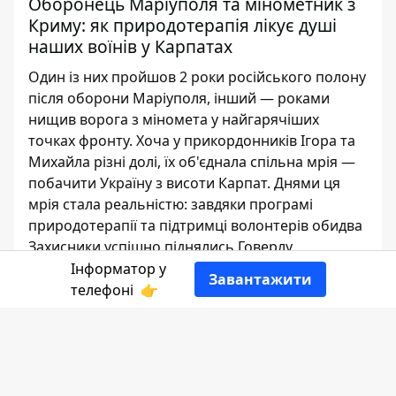
Оборонець Маріуполя та мінометник з
Криму: як природотерапія лікує душі
наших воїнів у Карпатах
Один із них пройшов 2 роки російського полону
після оборони Маріуполя, інший — роками
нищив ворога з міномета у найгарячіших
точках фронту. Хоча у прикордонників Ігора та
Михайла різні долі, їх об'єднала спільна мрія —
побачити Україну з висоти Карпат. Днями ця
мрія стала реальністю: завдяки програмі
природотерапії та підтримці волонтерів обидва
Захисники успішно піднялись Говерлу.
Інформатор у
Завантажити
Єлизавета Яковлєва
телефоні
👉
ЖУРНАЛІСТ
👍