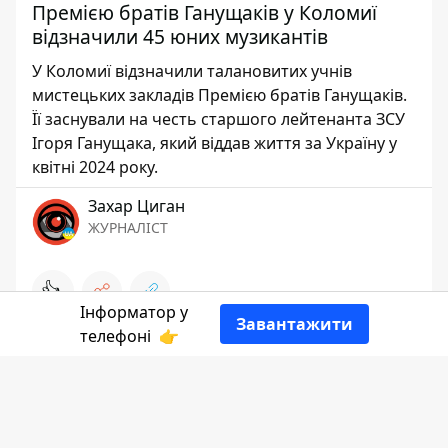
Премією братів Ганущаків у Коломиї
відзначили 45 юних музикантів
У Коломиї відзначили талановитих учнів
мистецьких закладів Премією братів Ганущаків.
Її заснували на честь старшого лейтенанта ЗСУ
Ігоря Ганущака, який віддав життя за Україну у
квітні 2024 року.
Захар Циган
ЖУРНАЛІСТ
👍
Інформатор у
Завантажити
телефоні
👉