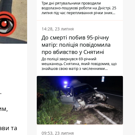
Три дні рятувальники проводили
водолазно-пошукові роботи на Дністрі. 25
липня під час перепливання річки зник
чоловік 2002 року народження. У
понеділок, 27 липня, надзвичайники
виявили тіло.
14:28, 23 липня
До смерті побив 95-річну
матір: поліція повідомила
про вбивство у Снятині
До поліції звернувся 69-річний
мешканець Снятина, який повідомив, що
знайшов свою матір з численними
тілесними ушкодженнями. Та, як
з'ясували правоохоронці, ці травми жінці
наніс її син.
.
им,
ави та
09:53, 23 липня