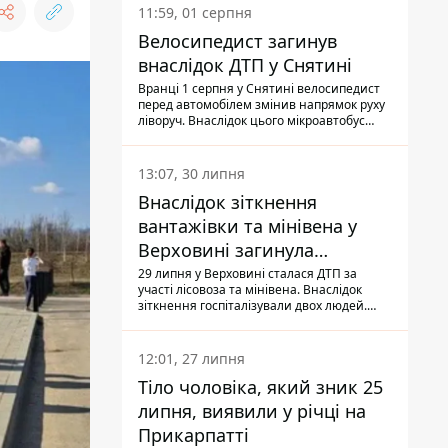
11:59, 01 серпня
Велосипедист загинув
внаслідок ДТП у Снятині
Вранці 1 серпня у Снятині велосипедист
перед автомобілем змінив напрямок руху
ліворуч. Внаслідок цього мікроавтобус
здійснив наїзд на керманича
двоколісного.
13:07, 30 липня
Внаслідок зіткнення
вантажівки та мінівена у
Верховині загинула
пасажирка, водійка - у
29 липня у Верховині сталася ДТП за
участі лісовоза та мінівена. Внаслідок
лікарні
зіткнення госпіталізували двох людей.
Попри зусилля медиків, 79-річна
пасажирка легковика померла у лікарні.
Також травми отримала водійка
12:01, 27 липня
автомобіля.
Тіло чоловіка, який зник 25
липня, виявили у річці на
Прикарпатті