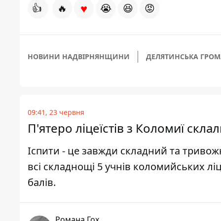
♥
👍
🔥
😭
😆
😡
НОВИНИ НАДВІРНЯНЩИНИ
ДЕЛЯТИНСЬКА ГРО
09:41, 23 червня
П'ятеро ліцеїстів з Коломиї скла
Іспити - це завжди складний та триво
всі складнощі 5 учнів коломийських лі
балів.
Романа Гох