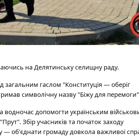
лаючись на
Делятинську селищну раду
.
д загальним гаслом "Конституція — оберіг
римав символічну назву "Біжу для перемоги"
 та водночас допомогти українським військов
Прут". Збір учасників та початок заходу
гу — об'єднати громаду довкола важливої спр