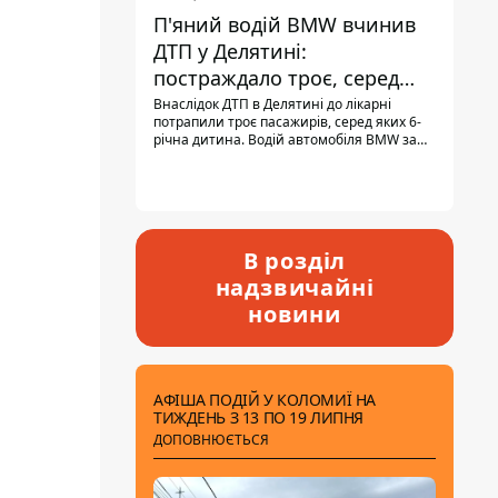
П'яний водій BMW вчинив
ДТП у Делятині:
постраждало троє, серед
них - дитина
Внаслідок ДТП в Делятині до лікарні
потрапили троє пасажирів, серед яких 6-
річна дитина. Водій автомобіля BMW за
кермом був п'яним, кількість алкоголю в
крові майже у 13,5 раза перевищувала
допустиму норму.
В розділ
надзвичайні
новини
АФІША ПОДІЙ У КОЛОМИЇ НА
ТИЖДЕНЬ З 13 ПО 19 ЛИПНЯ
ДОПОВНЮЄТЬСЯ