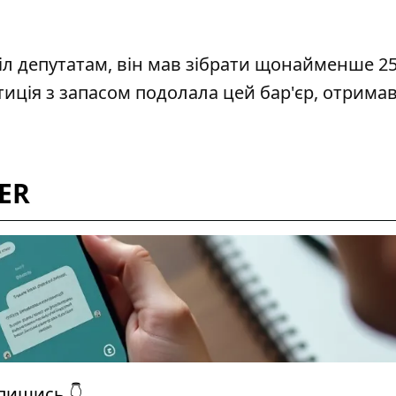
іл депутатам, він мав зібрати щонайменше 2
етиція з запасом подолала цей бар'єр, отрима
ER
дпишись 👇