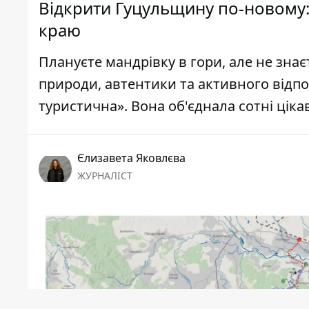
Відкрити Гуцульщину по-новому:
краю
Плануєте мандрівку в гори, але не знає
природи, автентики та активного відп
туристична». Вона об'єднала сотні цік
Єлизавета Яковлєва
ЖУРНАЛІСТ