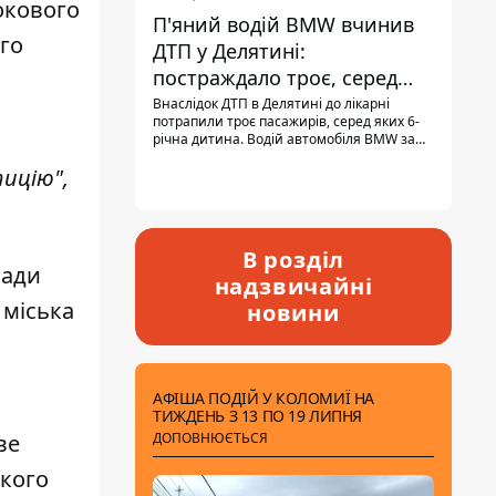
окового
П'яний водій BMW вчинив
го
ДТП у Делятині:
постраждало троє, серед
них - дитина
Внаслідок ДТП в Делятині до лікарні
потрапили троє пасажирів, серед яких 6-
річна дитина. Водій автомобіля BMW за
кермом був п'яним, кількість алкоголю в
тицію",
крові майже у 13,5 раза перевищувала
допустиму норму.
В розділ
мади
надзвичайні
 міська
новини
АФІША ПОДІЙ У КОЛОМИЇ НА
ТИЖДЕНЬ З 13 ПО 19 ЛИПНЯ
ДОПОВНЮЄТЬСЯ
ве
кого