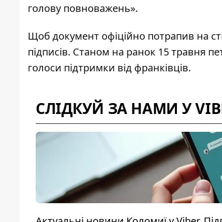
голову повноважень».
Щоб документ офіційно потрапив на ст
підписів. Станом на ранок 15 травня п
голоси підтримки від франківців.
СЛІДКУЙ ЗА НАМИ У VIB
Актуальні новини Коломиї у Viber. Пі