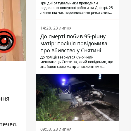
Три дні рятувальники проводили
водолазно-пошукові роботи на Дністрі. 25
липня під час перепливання річки зник
чоловік 2002 року народження. У
понеділок, 27 липня, надзвичайники
виявили тіло.
14:28, 23 липня
До смерті побив 95-річну
матір: поліція повідомила
про вбивство у Снятині
До поліції звернувся 69-річний
мешканець Снятина, який повідомив, що
знайшов свою матір з численними
тілесними ушкодженнями. Та, як
з'ясували правоохоронці, ці травми жінці
наніс її син.
ення
течел.
09:53, 23 липня