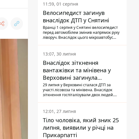
11:59, 01 серпня
Велосипедист загинув
внаслідок ДТП у Снятині
Вранці 1 серпня у Снятині велосипедист
перед автомобілем змінив напрямок руху
ліворуч. Внаслідок цього мікроавтобус
здійснив наїзд на керманича
двоколісного.
13:07, 30 липня
Внаслідок зіткнення
вантажівки та мінівена у
Верховині загинула
пасажирка, водійка - у
29 липня у Верховині сталася ДТП за
участі лісовоза та мінівена. Внаслідок
лікарні
зіткнення госпіталізували двох людей.
Попри зусилля медиків, 79-річна
пасажирка легковика померла у лікарні.
Також травми отримала водійка
12:01, 27 липня
автомобіля.
Тіло чоловіка, який зник 25
липня, виявили у річці на
Прикарпатті