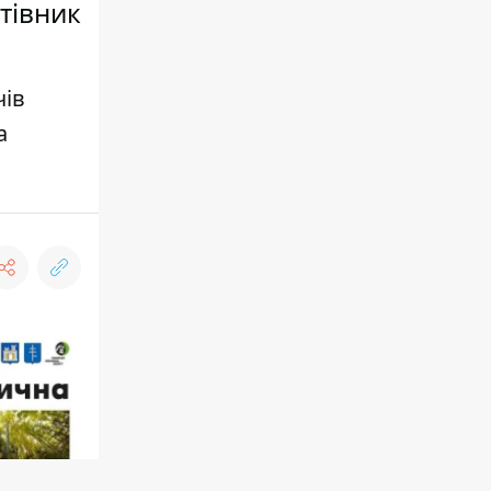
тівник
чів
а