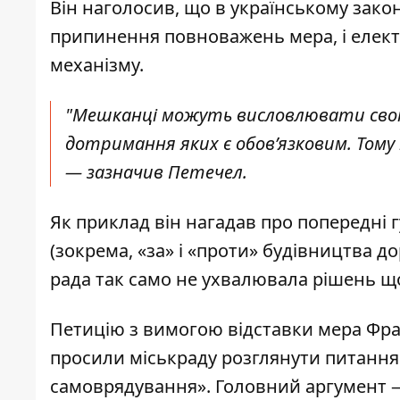
Він наголосив, що в українському зако
припинення повноважень мера, і елект
механізму.
"Мешканці можуть висловлювати свою ду
дотримання яких є обов’язковим. Тому
— зазначив Петечел.
Як приклад він нагадав про попередні г
(зокрема, «за» і «проти» будівництва до
рада так само не ухвалювала рішень що
Петицію з вимогою відставки мера Фран
просили міськраду розглянути питання з
самоврядування». Головний аргумент 