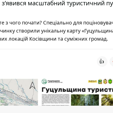
 зʼявився масштабний туристичний пу
те з чого почати? Спеціально для поціновува
очинку створили унікальну карту «Гуцульщин
авих локацій Косівщини та суміжних громад.
👍