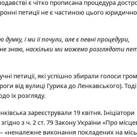
нодавстві є чітко прописана процедура достр
ронні петиції не є частиною цього юридично
мку, і ми її почули, але є певні процедури,
 не знаю, наскільки ми можемо розглядати пе
учні петиції, які успішно збирали голоси гро
роги від вулиці Гурика до Ленкавського). Тоді
до їх розгляду.
ківська зареєстрували 19 квітня. Ініціатори
гідно з ч. 2 ст. 79 Закону України «Про місце
— «неналежне виконання покладених на місь