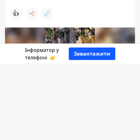
👍
Інформатор у
Завантажити
телефоні
👉
Піротехніки вже вкотре знаходять
вибухонебезпечні предмети ще з
минулого століття. На цей раз
мінометну міну виявили у Лісному
Хлібичині.