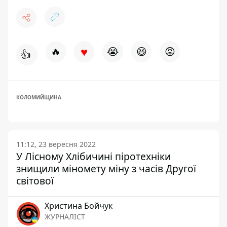
♥
🔥
😭
😆
😡
👍
КОЛОМИЙЩИНА
11:12, 23 вересня 2022
У Лісному Хлібичині піротехніки
знищили міномету міну з часів Другої
світової
Христина Бойчук
ЖУРНАЛІСТ