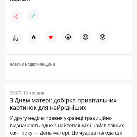
♥
🔥
😭
😆
😡
👍
НОВИНИ НАДВІРНЯНЩИНИ
09:07, 10 травня
З Днем матері: добірка привітальних
картинок для найрідніших
У другу неділю травня українці традиційно
відзначають одне з найтепліших і найсвітліших
свят року — День матері. Це чудова нагода ще