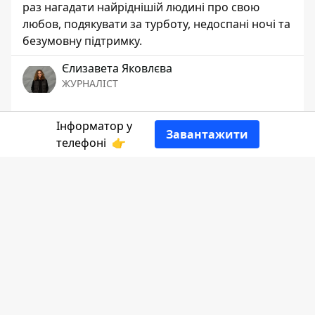
раз нагадати найріднішій людині про свою
любов, подякувати за турботу, недоспані ночі та
безумовну підтримку.
Єлизавета Яковлєва
ЖУРНАЛІСТ
👍
Інформатор у
Завантажити
телефоні
👉
Інформатор Коломия
ділиться добіркою
листівок.