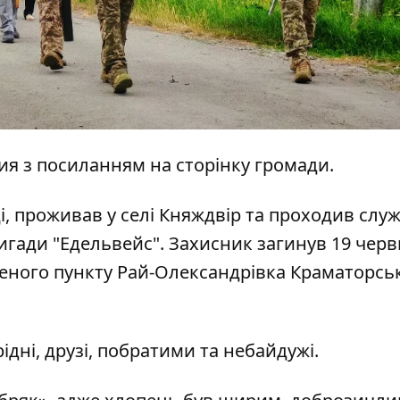
ия
з
посиланням
на сторінку громади.
, проживав у селі Княждвір та проходив служ
ригади "Едельвейс". Захисник загинув 19 черв
леного пункту Рай-Олександрівка Краматорсь
дні, друзі, побратими та небайдужі.