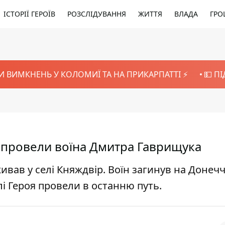
ІСТОРІЇ ГЕРОЇВ
РОЗСЛІДУВАННЯ
ЖИТТЯ
ВЛАДА
ГРО
И ВИМКНЕНЬ У КОЛОМИЇ ТА НА ПРИКАРПАТТІ ⚡️
💵 П
 провели воїна Дмитра Гаврищука
вав у селі Княждвір. Воїн загинув на Донечч
елі Героя провели в останню путь.