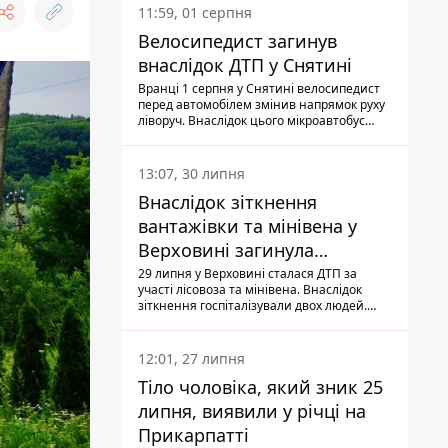
11:59, 01 серпня
Велосипедист загинув
внаслідок ДТП у Снятині
Вранці 1 серпня у Снятині велосипедист
перед автомобілем змінив напрямок руху
ліворуч. Внаслідок цього мікроавтобус
здійснив наїзд на керманича
двоколісного.
13:07, 30 липня
Внаслідок зіткнення
вантажівки та мінівена у
Верховині загинула
пасажирка, водійка - у
29 липня у Верховині сталася ДТП за
участі лісовоза та мінівена. Внаслідок
лікарні
зіткнення госпіталізували двох людей.
Попри зусилля медиків, 79-річна
пасажирка легковика померла у лікарні.
Також травми отримала водійка
12:01, 27 липня
автомобіля.
Тіло чоловіка, який зник 25
липня, виявили у річці на
Прикарпатті