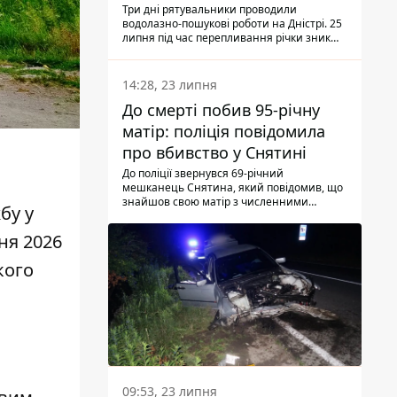
Три дні рятувальники проводили
водолазно-пошукові роботи на Дністрі. 25
липня під час перепливання річки зник
чоловік 2002 року народження. У
понеділок, 27 липня, надзвичайники
виявили тіло.
14:28, 23 липня
До смерті побив 95-річну
матір: поліція повідомила
про вбивство у Снятині
До поліції звернувся 69-річний
мешканець Снятина, який повідомив, що
знайшов свою матір з численними
бу у
тілесними ушкодженнями. Та, як
з'ясували правоохоронці, ці травми жінці
ня 2026
наніс її син.
кого
09:53, 23 липня