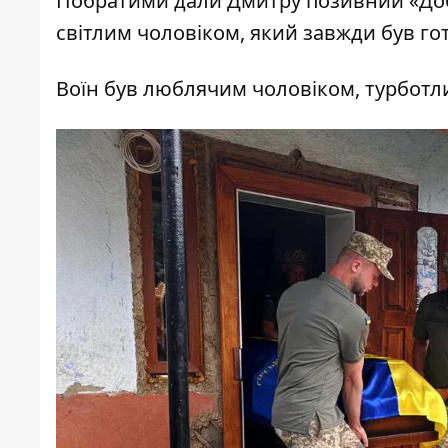
Побратими дали Дмитру позивний «Доб
світлим чоловіком, який завжди був го
Воїн був люблячим чоловіком, турбот