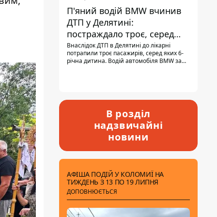
вим,
П'яний водій BMW вчинив
ДТП у Делятині:
постраждало троє, серед
них - дитина
Внаслідок ДТП в Делятині до лікарні
потрапили троє пасажирів, серед яких 6-
річна дитина. Водій автомобіля BMW за
кермом був п'яним, кількість алкоголю в
крові майже у 13,5 раза перевищувала
допустиму норму.
В розділ
надзвичайні
новини
АФІША ПОДІЙ У КОЛОМИЇ НА
ТИЖДЕНЬ З 13 ПО 19 ЛИПНЯ
ДОПОВНЮЄТЬСЯ