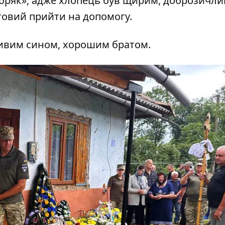
ряк», адже хлопець був щирим, доброзичли
товий прийти на допомогу.
ливим сином, хорошим братом.