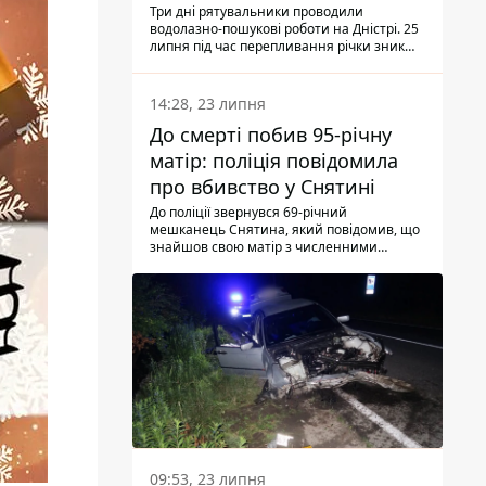
Три дні рятувальники проводили
водолазно-пошукові роботи на Дністрі. 25
липня під час перепливання річки зник
чоловік 2002 року народження. У
понеділок, 27 липня, надзвичайники
виявили тіло.
14:28, 23 липня
До смерті побив 95-річну
матір: поліція повідомила
про вбивство у Снятині
До поліції звернувся 69-річний
мешканець Снятина, який повідомив, що
знайшов свою матір з численними
тілесними ушкодженнями. Та, як
з'ясували правоохоронці, ці травми жінці
наніс її син.
09:53, 23 липня