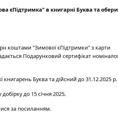
ва єПідтримка" в книгарні Буква та обери
 грн коштами "Зимової єПідтримки" з карти
адається Подарунковий сертифікат номінало
і книгарень Буква та дійсний до 31.12.2025 р.
 добірку до 15 січня 2025.
тися за
посиланням
.