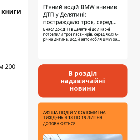
П'яний водій BMW вчинив
 книги
ДТП у Делятині:
постраждало троє, серед
них - дитина
Внаслідок ДТП в Делятині до лікарні
потрапили троє пасажирів, серед яких 6-
річна дитина. Водій автомобіля BMW за
кермом був п'яним, кількість алкоголю в
крові майже у 13,5 раза перевищувала
допустиму норму.
м 200
В розділ
надзвичайні
новини
АФІША ПОДІЙ У КОЛОМИЇ НА
ТИЖДЕНЬ З 13 ПО 19 ЛИПНЯ
ДОПОВНЮЄТЬСЯ