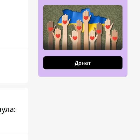
Донат
ула: