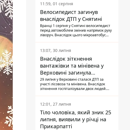
11:59, 01 серпня
Велосипедист загинув
внаслідок ДТП у Снятині
Вранці 1 серпня у Снятині велосипедист
перед автомобілем змінив напрямок руху
ліворуч. Внаслідок цього мікроавтобус
здійснив наїзд на керманича
двоколісного.
13:07, 30 липня
Внаслідок зіткнення
вантажівки та мінівена у
Верховині загинула
пасажирка, водійка - у
29 липня у Верховині сталася ДТП за
участі лісовоза та мінівена. Внаслідок
лікарні
зіткнення госпіталізували двох людей.
Попри зусилля медиків, 79-річна
пасажирка легковика померла у лікарні.
Також травми отримала водійка
12:01, 27 липня
автомобіля.
Тіло чоловіка, який зник 25
липня, виявили у річці на
Прикарпатті