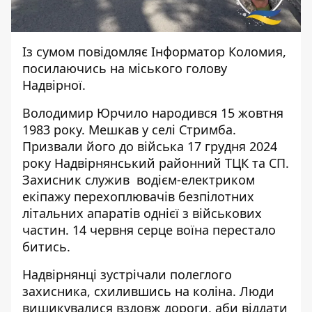
Із сумом повідомляє
Інформатор Коломия
,
посилаючись на
міського голову
Надвірної.
Володимир Юрчило народився 15 жовтня
1983 року. Мешкав у селі Стримба.
Призвали його до війська 17 грудня 2024
року Надвірнянський районний ТЦК та СП.
Захисник служив водієм-електриком
екіпажу перехоплювачів безпілотних
літальних апаратів однієї з військових
частин. 14 червня серце воїна перестало
битись.
Надвірнянці зустрічали полеглого
захисника, схилившись на коліна. Люди
вишикувалися вздовж дороги, аби віддати