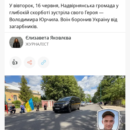
У вівторок, 16 червня, Надвірнянська громада у
глибокій скорботі зустріла свого Героя —
Володимира Юрчила. Воїн боронив Україну від
загарбників.
Єлизавета Яковлєва
ЖУРНАЛІСТ
👍