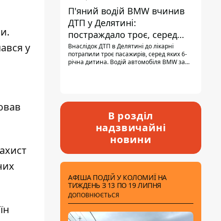
П'яний водій BMW вчинив
ДТП у Делятині:
и.
постраждало троє, серед
них - дитина
ався у
Внаслідок ДТП в Делятині до лікарні
потрапили троє пасажирів, серед яких 6-
річна дитина. Водій автомобіля BMW за
кермом був п'яним, кількість алкоголю в
крові майже у 13,5 раза перевищувала
допустиму норму.
ював
В розділ
надзвичайні
новини
захист
них
АФІША ПОДІЙ У КОЛОМИЇ НА
ТИЖДЕНЬ З 13 ПО 19 ЛИПНЯ
ДОПОВНЮЄТЬСЯ
їн