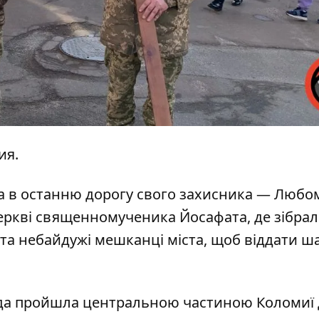
ия
.
а в останню дорогу свого захисника — Любо
еркві священномученика Йосафата, де зібра
о та небайдужі мешканці міста, щоб віддати ш
хода пройшла центральною частиною Коломиї