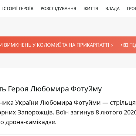
ІСТОРІЇ ГЕРОЇВ
РОЗСЛІДУВАННЯ
ЖИТТЯ
ВЛАДА
ГРО
И ВИМКНЕНЬ У КОЛОМИЇ ТА НА ПРИКАРПАТТІ ⚡️
💵 П
уть Героя Любомира Фотуйму
сника України Любомира Фотуйми — стрільця 
орних Запорожців. Воїн загинув 8 лютого 202
о дрона-камікадзе.