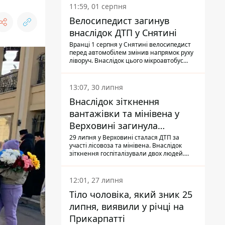
11:59, 01 серпня
Велосипедист загинув
внаслідок ДТП у Снятині
Вранці 1 серпня у Снятині велосипедист
перед автомобілем змінив напрямок руху
ліворуч. Внаслідок цього мікроавтобус
здійснив наїзд на керманича
двоколісного.
13:07, 30 липня
Внаслідок зіткнення
вантажівки та мінівена у
Верховині загинула
пасажирка, водійка - у
29 липня у Верховині сталася ДТП за
участі лісовоза та мінівена. Внаслідок
лікарні
зіткнення госпіталізували двох людей.
Попри зусилля медиків, 79-річна
пасажирка легковика померла у лікарні.
Також травми отримала водійка
12:01, 27 липня
автомобіля.
Тіло чоловіка, який зник 25
липня, виявили у річці на
Прикарпатті