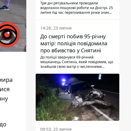
Три дні рятувальники проводили
водолазно-пошукові роботи на Дністрі. 25
липня під час перепливання річки зник
чоловік 2002 року народження. У
понеділок, 27 липня, надзвичайники
виявили тіло.
14:28, 23 липня
До смерті побив 95-річну
матір: поліція повідомила
про вбивство у Снятині
До поліції звернувся 69-річний
мешканець Снятина, який повідомив, що
знайшов свою матір з численними
тілесними ушкодженнями. Та, як
з'ясували правоохоронці, ці травми жінці
мира
наніс її син.
лися
ану
 до
09:53, 23 липня