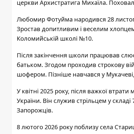
церкви Архистратига Михаїла. Поховал
Любомир Фотуйма народився 28 листопад
Зростав допитливим і веселим хлопцем
Коломийській школі №10.
Після закінчення школи працював слюс
батьком. Згодом проходив строкову ві
шофером. Пізніше навчався у Мукачеві
У квітні 2025 року, після важкої втрати
України. Він служив стрільцем у складі
Запорожців.
8 лютого 2026 року поблизу села Стариц