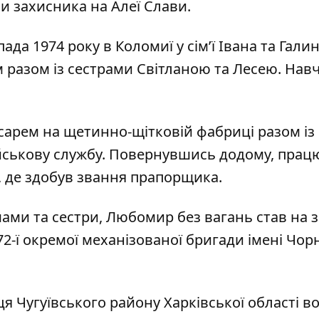
и захисника на Алеї Слави.
а 1974 року в Коломиї у сім’ї Івана та Галин
 разом із сестрами Світланою та Лесею. Навч
арем на щетинно-щітковій фабриці разом із
йськову службу. Повернувшись додому, прац
, де здобув звання прапорщика.
 мами та сестри, Любомир без вагань став на 
 72-ї окремої механізованої бригади імені Чор
я Чугуївського району Харківської області во