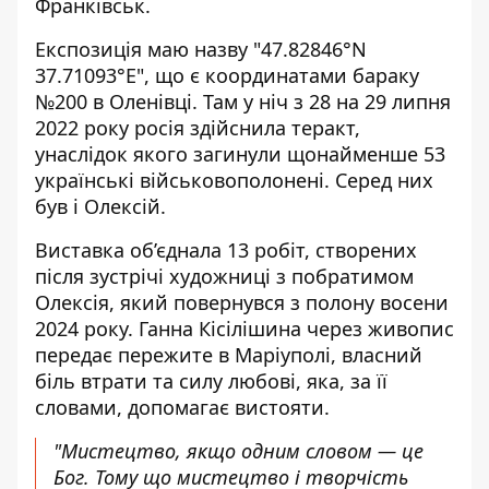
Франківськ
.
Експозиція маю назву "47.82846°N
37.71093°E", що є координатами бараку
№200 в Оленівці. Там у ніч з 28 на 29 липня
2022 року росія здійснила теракт,
унаслідок якого загинули щонайменше 53
українські військовополонені. Серед них
був і Олексій.
Виставка об’єднала 13 робіт, створених
після зустрічі художниці з побратимом
Олексія, який повернувся з полону восени
2024 року. Ганна Кісілішина через живопис
передає пережите в Маріуполі, власний
біль втрати та силу любові, яка, за її
словами, допомагає вистояти.
"Мистецтво, якщо одним словом — це
Бог. Тому що мистецтво і творчість