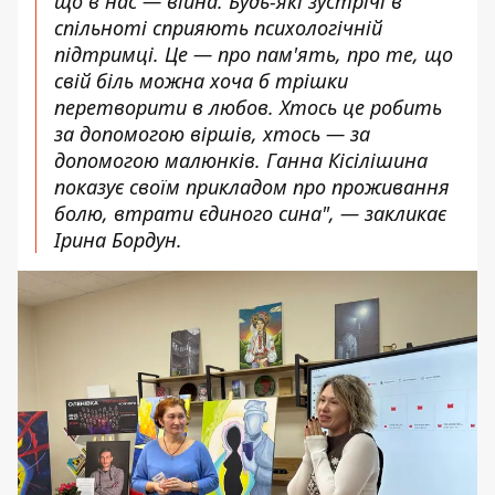
що в нас — війна. Будь-які зустрічі в
спільноті сприяють психологічній
підтримці. Це — про пам'ять, про те, що
свій біль можна хоча б трішки
перетворити в любов. Хтось це робить
за допомогою віршів, хтось — за
допомогою малюнків. Ганна Кісілішина
показує своїм прикладом про проживання
болю, втрати єдиного сина", — закликає
Ірина Бордун.