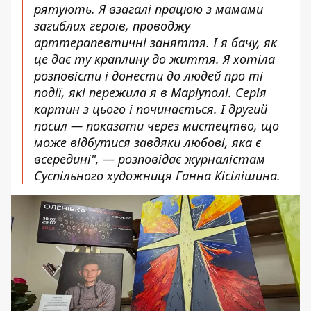
рятують. Я взагалі працюю з мамами
загиблих героїв, проводжу
арттерапевтичні заняття. І я бачу, як
це дає ту краплину до життя. Я хотіла
розповісти і донести до людей про ті
події, які пережила я в Маріуполі. Серія
картин з цього і починається. І другий
посил — показати через мистецтво, що
може відбутися завдяки любові, яка є
всередині", — розповідає журналістам
Суспільного художниця Ганна Кісілішина.