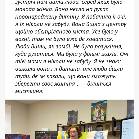
зустріч нам йшли люди, серед яких була
молода жінка. Вона несла на руках
новонароджену дитину. Я побачила її очі,
я їх ніколи не забуду. Вона йшла з центру
щойно обстріляного міста. Усе було у
вогні, там не було вже де ховатися.
Люди йшли, як зомбі. Не було розуміння,
куди рухатися. Ми були у фільмі жахів. Очі
тієї мами я ніколи не забуду. Я не знаю:
вижила вона і її дитина, але люди йшли
туди, де їм казали, що вони зможуть
зберегти своє життя", — ділиться
мисткиня.