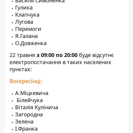
Василя Симоненка
Гулика
Клапчука
Лугова
Перемоги
Я.Галана
О.Довженка
22 травня
з 09:00 по 20:00
буде відсутнє
електропостачання в таких населених
пунктах:
Воскресінці:
А.Міцкевича
Білейчука
Віталія Кулінича
Загородна
Зелена
І.Франка