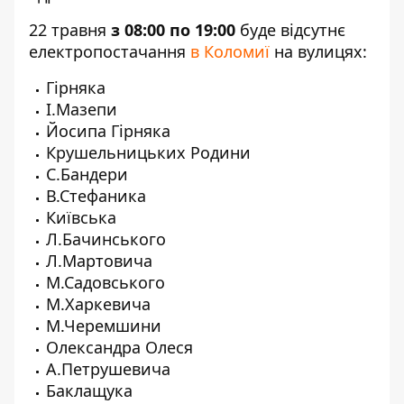
22 травня
з 08:00 по 19:00
буде відсутнє
електропостачання
в Коломиї
на вулицях:
Гірняка
І.Мазепи
Йосипа Гірняка
Крушельницьких Родини
С.Бандери
В.Стефаника
Київська
Л.Бачинського
Л.Мартовича
М.Садовського
М.Харкевича
М.Черемшини
Олександра Олеся
А.Петрушевича
Баклащука