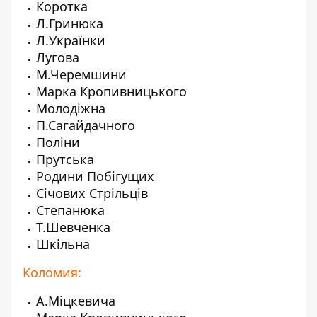
Коротка
Л.Гринюка
Л.Українки
Лугова
М.Черемшини
Марка Кропивницького
Молодіжна
П.Сагайдачного
Поліни
Прутська
Родини Побігущих
Січових Стрільців
Степанюка
Т.Шевченка
Шкільна
Коломия:
А.Міцкевича