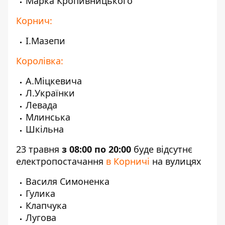
Марка Кропивницького
Корнич:
І.Мазепи
Королівка:
А.Міцкевича
Л.Українки
Левада
Млинська
Шкільна
23 травня
з 08:00 по 20:00
буде відсутнє
електропостачання
в Корничі
на вулицях
Василя Симоненка
Гулика
Клапчука
Лугова