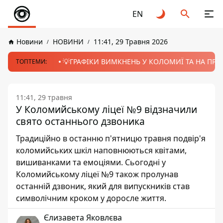
EN
Новини
НОВИНИ
11:41, 29 Травня 2026
💡ГРАФІКИ ВИМКНЕНЬ У КОЛОМИЇ ТА НА ПРИК
ТОПТЕМИ:
11:41, 29 травня
У Коломийському ліцеї №9 відзначили
свято останнього дзвоника
Традиційно в останню п'ятницю травня подвір'я
коломийських шкіл наповнюються квітами,
вишиванками та емоціями. Сьогодні у
Коломийському ліцеї №9 також пролунав
останній дзвоник, який для випускників став
символічним кроком у доросле життя.
Єлизавета Яковлєва