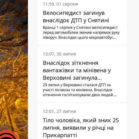
11:59, 01 серпня
Велосипедист загинув
внаслідок ДТП у Снятині
Вранці 1 серпня у Снятині велосипедист
перед автомобілем змінив напрямок руху
ліворуч. Внаслідок цього мікроавтобус
здійснив наїзд на керманича
двоколісного.
13:07, 30 липня
Внаслідок зіткнення
вантажівки та мінівена у
Верховині загинула
пасажирка, водійка - у
29 липня у Верховині сталася ДТП за
участі лісовоза та мінівена. Внаслідок
лікарні
зіткнення госпіталізували двох людей.
Попри зусилля медиків, 79-річна
пасажирка легковика померла у лікарні.
Також травми отримала водійка
12:01, 27 липня
автомобіля.
Тіло чоловіка, який зник 25
липня, виявили у річці на
Прикарпатті