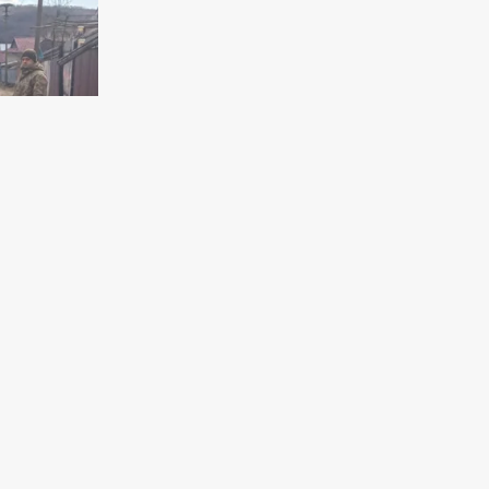
исником
ни та