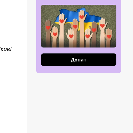
каві
Донат