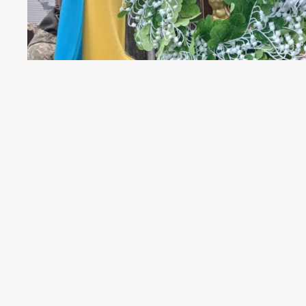
Вчора, 1 лютого, Гвіздецька громад
України Іваном Бортейчуком. Попри мо