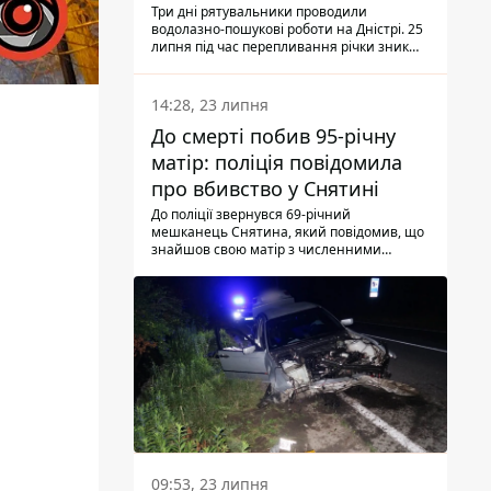
Три дні рятувальники проводили
водолазно-пошукові роботи на Дністрі. 25
липня під час перепливання річки зник
чоловік 2002 року народження. У
понеділок, 27 липня, надзвичайники
виявили тіло.
14:28, 23 липня
До смерті побив 95-річну
матір: поліція повідомила
про вбивство у Снятині
До поліції звернувся 69-річний
мешканець Снятина, який повідомив, що
знайшов свою матір з численними
тілесними ушкодженнями. Та, як
з'ясували правоохоронці, ці травми жінці
наніс її син.
09:53, 23 липня