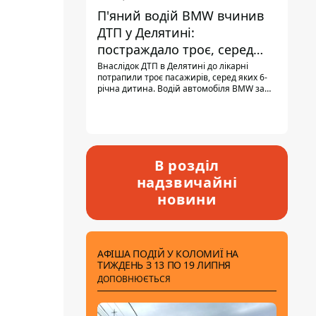
П'яний водій BMW вчинив
ДТП у Делятині:
постраждало троє, серед
них - дитина
Внаслідок ДТП в Делятині до лікарні
потрапили троє пасажирів, серед яких 6-
річна дитина. Водій автомобіля BMW за
кермом був п'яним, кількість алкоголю в
крові майже у 13,5 раза перевищувала
допустиму норму.
В розділ
надзвичайні
новини
АФІША ПОДІЙ У КОЛОМИЇ НА
ТИЖДЕНЬ З 13 ПО 19 ЛИПНЯ
ДОПОВНЮЄТЬСЯ