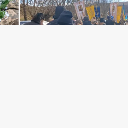
а попрощалась з відважним воїном та зах
лоді роки, він став на захист рідної краї