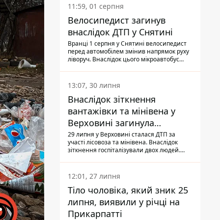
11:59, 01 серпня
Велосипедист загинув
внаслідок ДТП у Снятині
Вранці 1 серпня у Снятині велосипедист
перед автомобілем змінив напрямок руху
ліворуч. Внаслідок цього мікроавтобус
здійснив наїзд на керманича
двоколісного.
13:07, 30 липня
Внаслідок зіткнення
вантажівки та мінівена у
Верховині загинула
пасажирка, водійка - у
29 липня у Верховині сталася ДТП за
участі лісовоза та мінівена. Внаслідок
лікарні
зіткнення госпіталізували двох людей.
Попри зусилля медиків, 79-річна
пасажирка легковика померла у лікарні.
Також травми отримала водійка
12:01, 27 липня
автомобіля.
Тіло чоловіка, який зник 25
липня, виявили у річці на
Прикарпатті