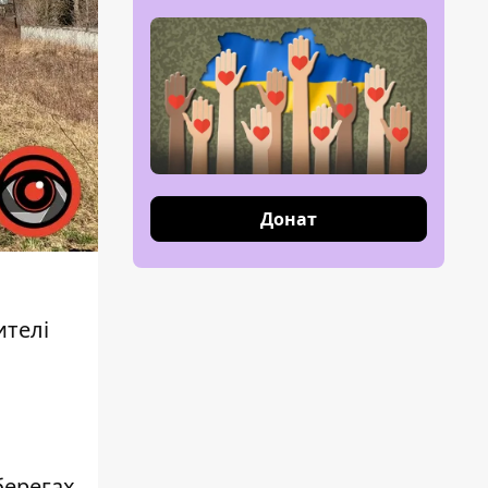
Донат
ителі
берегах