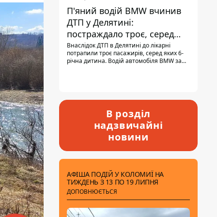
П'яний водій BMW вчинив
ДТП у Делятині:
постраждало троє, серед
них - дитина
Внаслідок ДТП в Делятині до лікарні
потрапили троє пасажирів, серед яких 6-
річна дитина. Водій автомобіля BMW за
кермом був п'яним, кількість алкоголю в
крові майже у 13,5 раза перевищувала
допустиму норму.
В розділ
надзвичайні
новини
АФІША ПОДІЙ У КОЛОМИЇ НА
ТИЖДЕНЬ З 13 ПО 19 ЛИПНЯ
ДОПОВНЮЄТЬСЯ