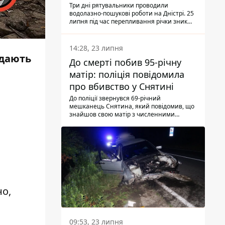
Три дні рятувальники проводили
водолазно-пошукові роботи на Дністрі. 25
липня під час перепливання річки зник
чоловік 2002 року народження. У
понеділок, 27 липня, надзвичайники
виявили тіло.
14:28, 23 липня
идають
До смерті побив 95-річну
матір: поліція повідомила
про вбивство у Снятині
До поліції звернувся 69-річний
мешканець Снятина, який повідомив, що
знайшов свою матір з численними
тілесними ушкодженнями. Та, як
з'ясували правоохоронці, ці травми жінці
наніс її син.
но,
09:53, 23 липня