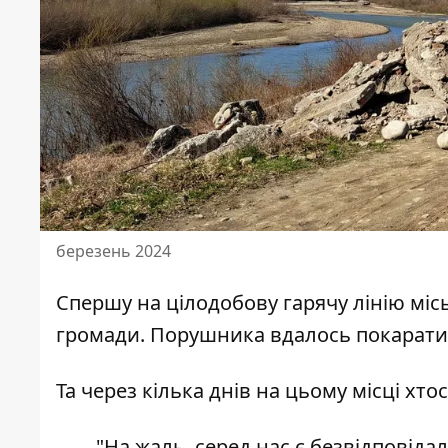
березень 2024
Спершу на цілодобову гарячу лінію міс
громади. Порушника вдалось покарати
Та через кілька днів на цьому місці хто
"На жаль, серед нас є безвідповідал