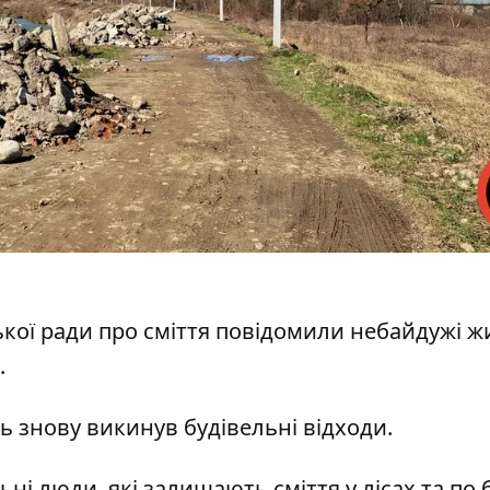
ької ради про сміття повідомили небайдужі ж
.
сь знову викинув будівельні відходи.
ьні люди, які залишають сміття у лісах та по 