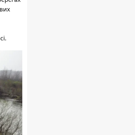
ових
сі.