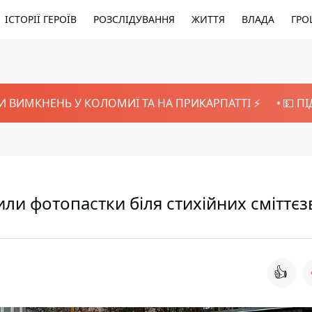
ІСТОРІЇ ГЕРОЇВ
РОЗСЛІДУВАННЯ
ЖИТТЯ
ВЛАДА
ГРО
И ВИМКНЕНЬ У КОЛОМИЇ ТА НА ПРИКАРПАТТІ ⚡️
💵 П
или фотопастки біля стихійних сміттє
👍