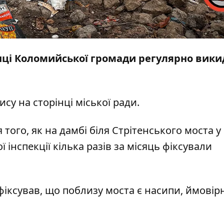
анці Коломийської громади регулярно вик
ису
на сторінці міської ради.
того, як на дамбі біля Стрітенського моста у
інспекції кілька разів за місяць фіксували
іксував, що поблизу моста є насипи, ймовір