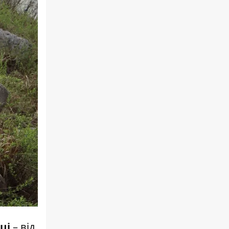
ці
– від