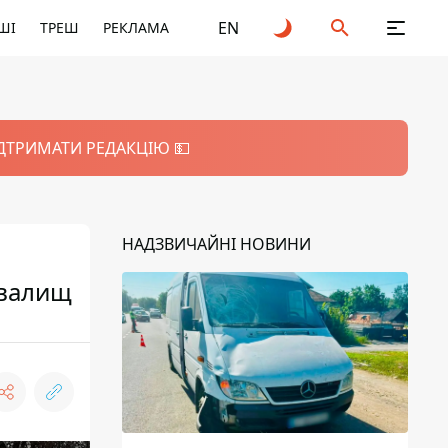
EN
ШІ
ТРЕШ
РЕКЛАМА
ІДТРИМАТИ РЕДАКЦІЮ 💵
НАДЗВИЧАЙНІ НОВИНИ
звалищ