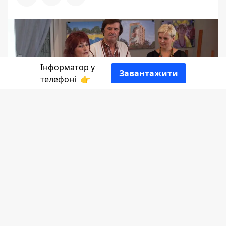
Інформатор у
Завантажити
телефоні
👉
19 серпня у Коломийській публічній
бібліотеці відбулася мистецька зустріч
з Анатолієм Осадчим. Там же мер
Коломиї Богдан Станіславський
нагородив поета премією імені Тараса
Мельничука за його збірку «Від Пруту
до Рейну».