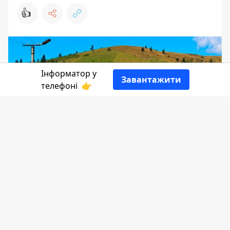
👍
Інформатор у
Завантажити
телефоні
👉
Два роки тому Яблуницька сільрада
найняла оцінювача вартості землі під
будівництво санаторно-оздоровчих
закладів. Надвірнянська окружна
прокуратура завершила досудове