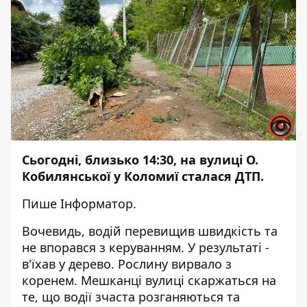
Сьогодні, близько 14:30, на вулиці О.
Кобилянської у Коломиї сталася ДТП.
Пише
Інформатор
.
Вочевидь, водій перевищив швидкість та
не впорався з керуванням. У результаті -
в'їхав у дерево. Рослину вирвало з
коренем. Мешканці вулиці скаржаться на
те, що водії зчаста розганяються та