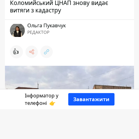
Коломийський ЦНАП знову видає
витяги з кадастру
Ольга Пукавчук
РЕДАКТОР
👍
Інформатор у
Завантажити
телефоні
👉