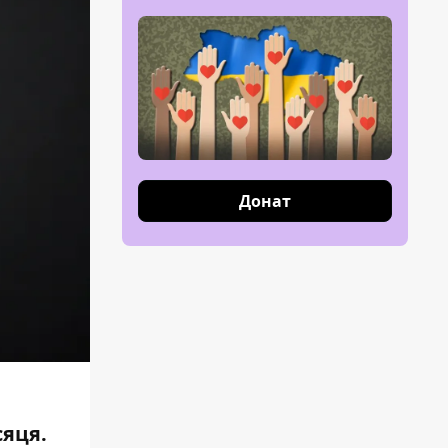
Донат
сяця.