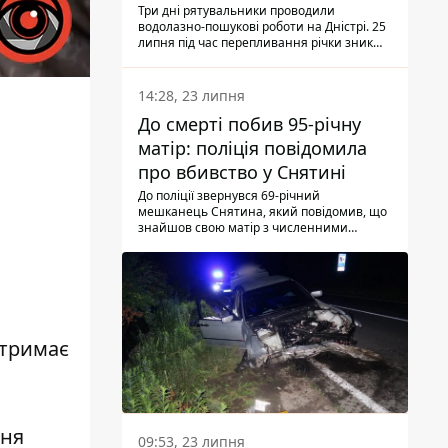
Три дні рятувальники проводили
водолазно-пошукові роботи на Дністрі. 25
липня під час перепливання річки зник
чоловік 2002 року народження. У
понеділок, 27 липня, надзвичайники
виявили тіло.
14:28, 23 липня
До смерті побив 95-річну
матір: поліція повідомила
про вбивство у Снятині
До поліції звернувся 69-річний
мешканець Снятина, який повідомив, що
знайшов свою матір з численними
тілесними ушкодженнями. Та, як
з'ясували правоохоронці, ці травми жінці
наніс її син.
отримає
ння
09:53, 23 липня