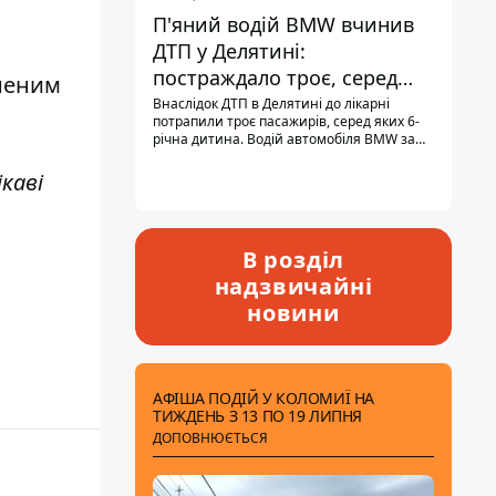
П'яний водій BMW вчинив
ДТП у Делятині:
постраждало троє, серед
неним
них - дитина
Внаслідок ДТП в Делятині до лікарні
потрапили троє пасажирів, серед яких 6-
річна дитина. Водій автомобіля BMW за
кермом був п'яним, кількість алкоголю в
крові майже у 13,5 раза перевищувала
каві
допустиму норму.
В розділ
надзвичайні
новини
АФІША ПОДІЙ У КОЛОМИЇ НА
ТИЖДЕНЬ З 13 ПО 19 ЛИПНЯ
ДОПОВНЮЄТЬСЯ