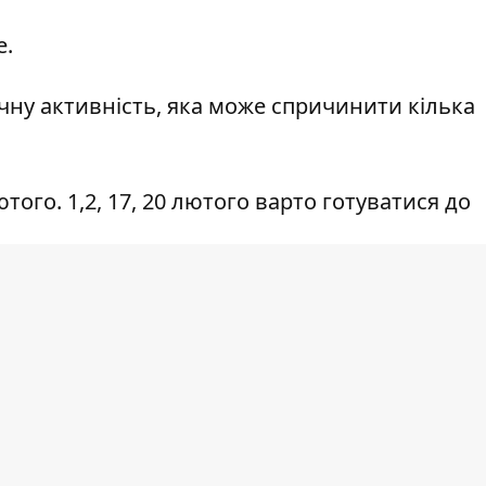
е.
ну активність, яка може спричинити кілька
ютого. 1,2, 17, 20 лютого варто готуватися до
ть відчути погіршення самопочуття, адже 4 та
и на сонці спричинять сильну магнітну бурю.
лютого.
оми магнітних бур і вберегти своє здоров’я
свіжому повітрі, забезпечити здоровий сон 