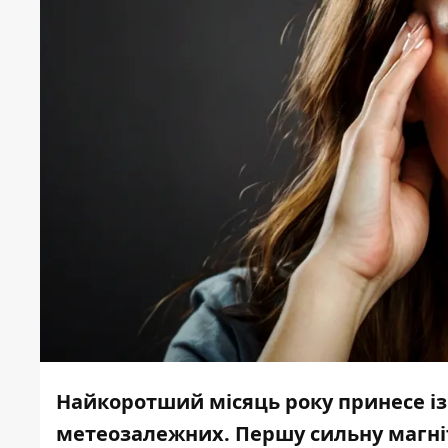
Найкоротший місяць року принесе із
метеозалежних. Першу сильну магніт