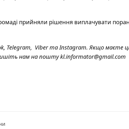
громаді прийняли рішення виплачувати
пора
ok
,
Telegram,
Viber
та
Instagram.
Якщо маєте ці
 пишіть нам на пошту
kl.informator@gmail.com
НИ