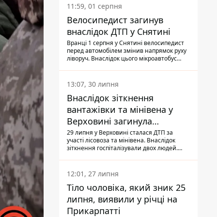
11:59, 01 серпня
Велосипедист загинув
внаслідок ДТП у Снятині
Вранці 1 серпня у Снятині велосипедист
перед автомобілем змінив напрямок руху
ліворуч. Внаслідок цього мікроавтобус
здійснив наїзд на керманича
двоколісного.
13:07, 30 липня
Внаслідок зіткнення
вантажівки та мінівена у
Верховині загинула
пасажирка, водійка - у
29 липня у Верховині сталася ДТП за
участі лісовоза та мінівена. Внаслідок
лікарні
зіткнення госпіталізували двох людей.
Попри зусилля медиків, 79-річна
пасажирка легковика померла у лікарні.
Також травми отримала водійка
12:01, 27 липня
автомобіля.
Тіло чоловіка, який зник 25
липня, виявили у річці на
Прикарпатті