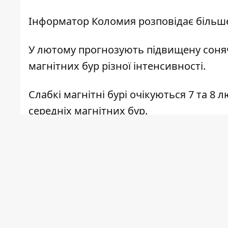
Інформатор Коломия
розповідає більш
У лютому прогнозують підвищену соняч
магнітних бур різної інтенсивності.
Слабкі магнітні бурі очікуються 7 та 8 л
середніх магнітних бур.
Та на початку місяця метеозалежні можу
активності — 4 лютого ввечері) спалах
такі метеошторми можливі 18, 19 та 24 
Для того, щоб знизити неприємні симпт
метеозалежним варто більше бувати на 