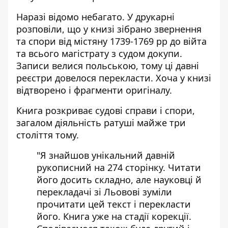
Наразі відомо небагато. У друкарні
розповіли, що у книзі зібрано звернення
та спори від містяну 1739-1769 рр до війта
та всього магістрату з судом докупи.
Записи велися польською, тому ці давні
реєстри довелося перекласти. Хоча у книзі
відтворено і фрагменти оригіналу.
Книга розкриває судові справи і спори,
загалом діяльність ратуші майже три
століття тому.
"Я знайшов унікальний давній
рукописний на 274 сторінку. Читати
його досить складно, але науковці й
перекладачі зі Льовові зуміли
прочитати цей текст і перекласти
його. Книга уже на стадії корекції.