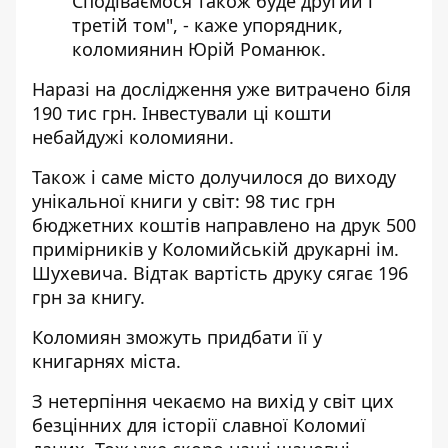
Сподіваємося також буде другий і
третій том", - каже упорядник,
коломиянин Юрій Романюк.
Наразі на дослідження уже витрачено біля
190 тис грн. Інвестували ці кошти
небайдужі коломияни.
Також і саме місто долучилося до виходу
унікальної книги у світ: 98 тис грн
бюджетних коштів
направлено
на друк 500
примірників у Коломийській друкарні ім.
Шухевича. Відтак вартість друку сягає 196
грн за книгу.
Коломиян зможуть придбати її у
книгарнях міста.
З нетерпіння чекаємо на вихід у світ цих
безцінних для історії славної Коломиї