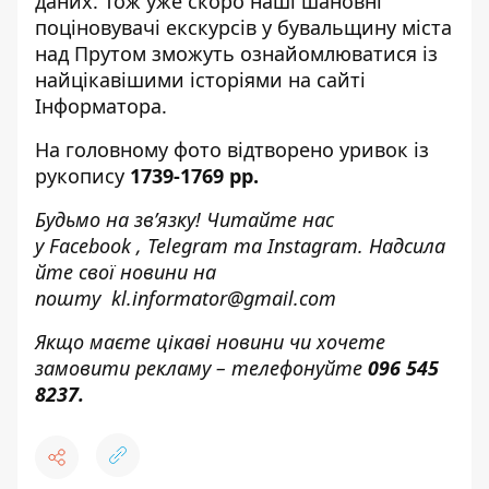
даних. Тож уже скоро наші шановні
поціновувачі екскурсів у бувальщину міста
над Прутом зможуть ознайомлюватися із
найцікавішими історіями на сайті
Інформатора.
На головному фото відтворено уривок із
рукопису
1739-1769 рр.
Будьмо на зв’язку! Читайте нас
у
Facebook
,
Telegram
та
Instagram.
Надсила
йте свої новини н
а
пошту
kl.informator@gmail.com
Якщо маєте цікаві новини чи хочете
замовити рекламу – телефонуйте
096 545
8237.