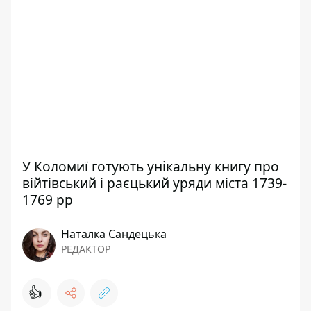
У Коломиї готують унікальну книгу про
війтівський і раєцький уряди міста 1739-
1769 рр
Наталка Сандецька
РЕДАКТОР
👍