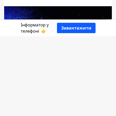
Інформатор у
Завантажити
телефоні
👉
8 січня рятувальники Прикарпаття двічі
виїжджали для надання допомоги
водіям, транспортні засоби яких
опинилися в складних дорожніх
умовах.
Повідомляє
Інформатор
за даними ДСНС.