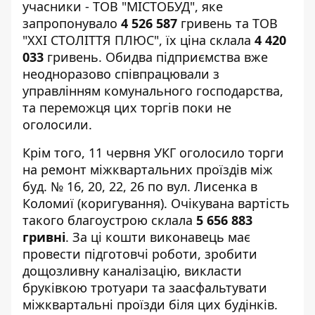
учасники - ТОВ "МІСТОБУД", яке
запропонувало
4 526 587
гривень та ТОВ
"ХХІ СТОЛІТТЯ ПЛЮС", їх ціна склала
4 420
033
гривень. Обидва підприємства вже
неодноразово співпрацювали з
управлінням комунального господарства,
та переможця цих торгів поки не
оголосили.
Крім того, 11 червня УКГ оголосило торги
на
ремонт
міжквартальних проїздів між
буд. № 16, 20, 22, 26 по вул. Лисенка в
Коломиї (коригування). Очікувана вартість
такого благоустрою склала
5 656 883
гривні
. За ці кошти виконавець має
провести підготовчі роботи, зробити
дощозливну каналізацію, викласти
бруківкою тротуари та заасфальтувати
міжквартальні проїзди біля цих будінків.