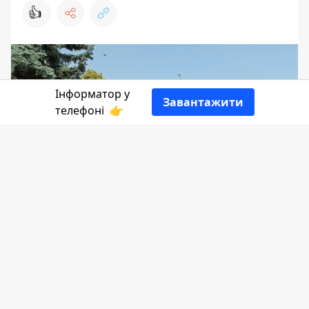
👍
Інформатор у
Завантажити
телефоні
👉
Снятинське КП "Покуття-Комунальник"
ще наприкінці травня вирішило
п
ридбати
спеціалізований автомобіль
(катафалк) і ось, 18 червня, вдалося
підписати договір з продавцем.