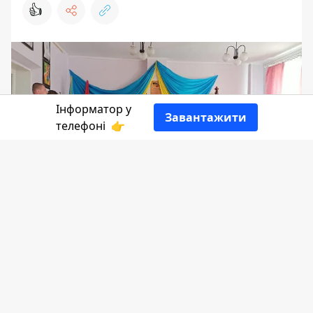
👍
Інформатор у
Завантажити
телефоні
👉
Підтримувати ЗСУ - це обов'язок усіх,
хто зараз в тилу, тому у Печеніжині
вкотре організовують благодійні
заходи, щоб зібрати гроші для наших
військових. Цього разу у музичній
школі селища відбудеться благодійна