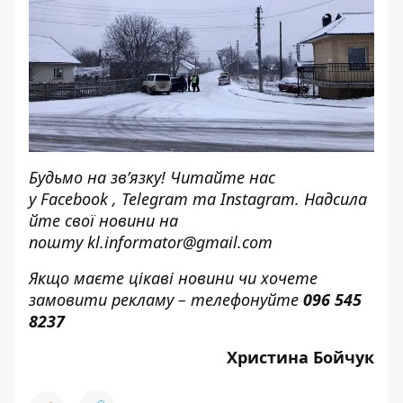
Будьмо на зв’язку! Читайте нас
у
Facebook
,
Telegram
та
Instagram.
Надсила
йте свої новини н
а
пошту
kl.informator@gmail.com
Якщо маєте цікаві новини чи хочете
замовити рекламу – телефонуйте
096 545
8237
Христина Бойчук