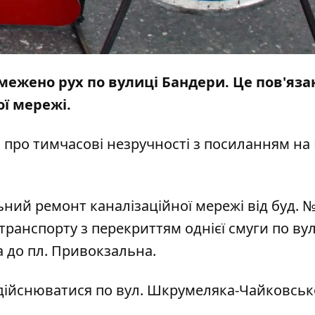
обмежено рух по вулиці Бандери. Це пов'яза
ї мережі.
про тимчасові незручності з
посиланням
на
льний ремонт каналізаційної мережі від буд. 
транспорту з перекриттям однієї смуги по вул
а до пл. Привокзальна.
здійснюватися по вул. Шкрумеляка-Чайковськ