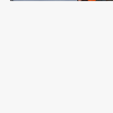
Приватний сектор на вулиці Довбуша
кипить: комунальники стелять новес
Інформатор
побував на місці ремонтних