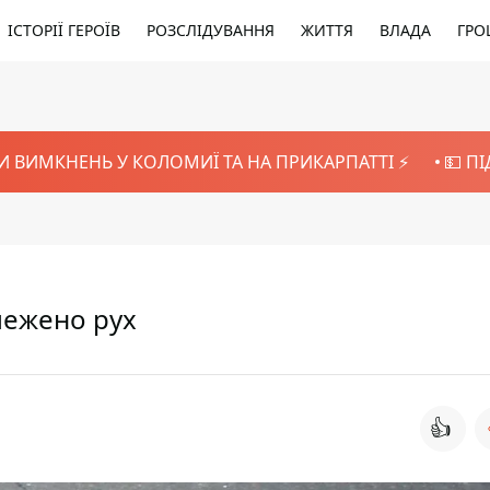
ІСТОРІЇ ГЕРОЇВ
РОЗСЛІДУВАННЯ
ЖИТТЯ
ВЛАДА
ГРО
И ВИМКНЕНЬ У КОЛОМИЇ ТА НА ПРИКАРПАТТІ ⚡️
💵 П
межено рух
👍