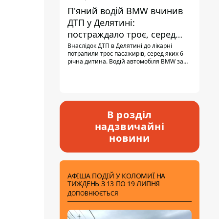
П'яний водій BMW вчинив
ДТП у Делятині:
постраждало троє, серед
них - дитина
Внаслідок ДТП в Делятині до лікарні
потрапили троє пасажирів, серед яких 6-
річна дитина. Водій автомобіля BMW за
кермом був п'яним, кількість алкоголю в
крові майже у 13,5 раза перевищувала
допустиму норму.
В розділ
надзвичайні
новини
АФІША ПОДІЙ У КОЛОМИЇ НА
ТИЖДЕНЬ З 13 ПО 19 ЛИПНЯ
ДОПОВНЮЄТЬСЯ