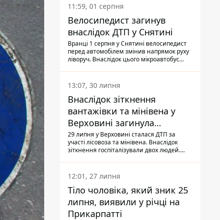
11:59, 01 серпня
Велосипедист загинув
внаслідок ДТП у Снятині
Вранці 1 серпня у Снятині велосипедист
перед автомобілем змінив напрямок руху
ліворуч. Внаслідок цього мікроавтобус
здійснив наїзд на керманича
двоколісного.
13:07, 30 липня
Внаслідок зіткнення
вантажівки та мінівена у
Верховині загинула
пасажирка, водійка - у
29 липня у Верховині сталася ДТП за
участі лісовоза та мінівена. Внаслідок
лікарні
зіткнення госпіталізували двох людей.
Попри зусилля медиків, 79-річна
пасажирка легковика померла у лікарні.
Також травми отримала водійка
12:01, 27 липня
автомобіля.
Тіло чоловіка, який зник 25
липня, виявили у річці на
Прикарпатті