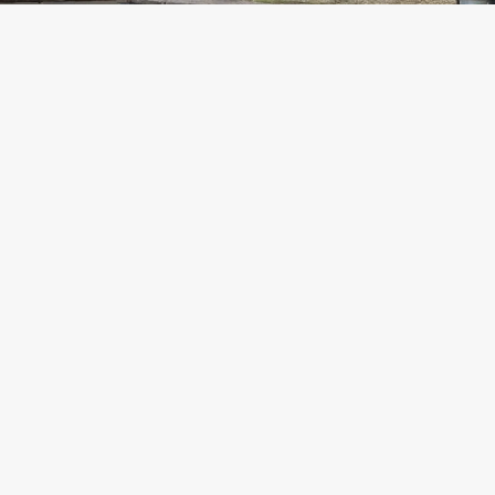
 вже от-от заживе по-новому. Тут робота 
енький асфальт, а жителі радіють змінам.
 робіт та підготував для вас фоторепортаж.