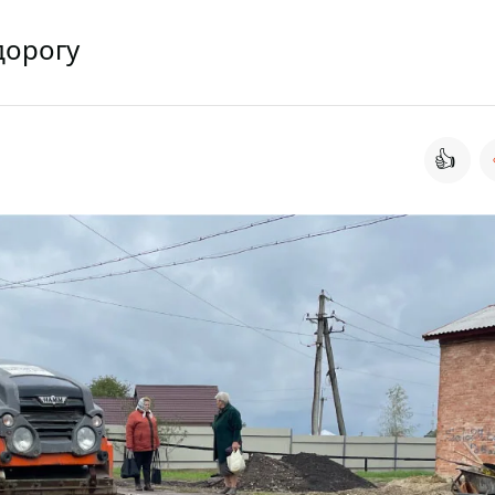
дорогу
👍