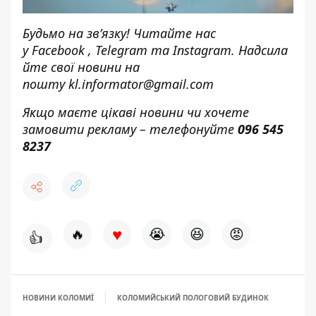
Будьмо на зв’язку! Читайте нас
у
Facebook
,
Telegram
та
Instagram.
Надсила
йте свої новини н
а
пошту
kl.informator@gmail.com
Якщо маєте цікаві новини чи хочете
замовити рекламу – телефонуйте
096 545
8237
♥
🔥
😭
😆
😡
👍
НОВИНИ КОЛОМИЇ
КОЛОМИЙСЬКИЙ ПОЛОГОВИЙ БУДИНОК