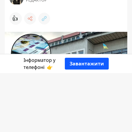
👍
Інформатор у
Завантажити
телефоні
👉
Частину нежитлового приміщення у
селі Ясенів-Пільний неподалік
Городенки хочуть здавати в оренду.
Йдеться саме про 55 м² будинок