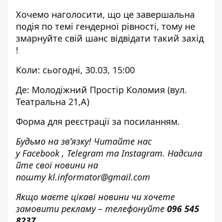
Хочемо наголосити, що це завершальна
подія по темі гендерної рівності, тому не
змарнуйте свій шанс відвідати такий захід
!
Коли: сьогодні, 30.03, 15:00
Де: Молодіжний Простір Коломия (вул.
Театральна 21,А)
Форма для реєстрації за
посиланням
.
Будьмо на зв’язку! Читайте нас
у
Facebook
,
Telegram
та
Instagram.
Надсила
йте свої новини н
а
пошту
kl.informator@gmail.com
Якщо маєте цікаві новини чи хочете
замовити рекламу – телефонуйте
096 545
8237