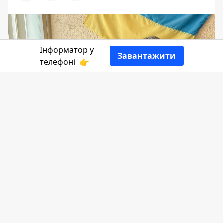
Інформатор у
Завантажити
телефоні
👉
Освітяни Городенківської громади
долучилися до збору коштів, який
організувала волонтерка Анна
Сметанюк на авто для свого чоловіка,
захисника Івана Сметанюка та його
побратимів. Військовий продовжує
захищати Україну після повернення з