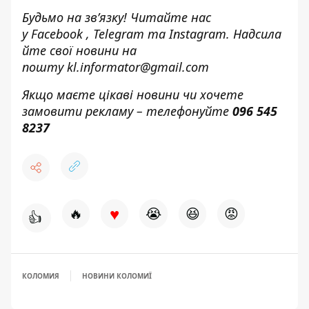
Будьмо на зв’язку! Читайте нас
у
Facebook
,
Telegram
та
Instagram.
Надсила
йте свої новини н
а
пошту
kl.informator@gmail.com
Якщо маєте цікаві новини чи хочете
замовити рекламу – телефонуйте
096 545
8237
♥
🔥
😭
😆
😡
👍
КОЛОМИЯ
НОВИНИ КОЛОМИЇ