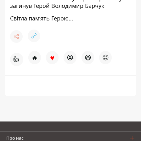
загинув Герой Володимир Барчук
Світла пам’ять Герою…
♥
🔥
😭
😆
😡
👍
Про нас