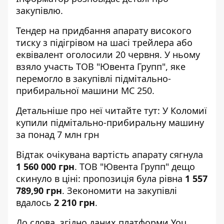
закупівлю.
Тендер
на придбання апарату високого
тиску з підігрівом на шасі трейлера або
еквівалент оголосили 20 червня. У ньому
взяло участь ТОВ "Ювента Групп", яке
перемогло в закупівлі підмітально-
прибиральної машини МС 250.
Детальніше про неї читайте тут:
У Коломиї
купили підмітально-прибиральну машину
за понад 7 млн грн
Відтак очікувана вартість апарату сягнула
1 560 000 грн
. ТОВ "Ювента Групп" дещо
скинуло в ціні: пропозиція була рівна
1 557
789,90 грн
. Зекономити на закупівлі
вдалось
2 210 грн
.
До слова, згідно даних платформи
You