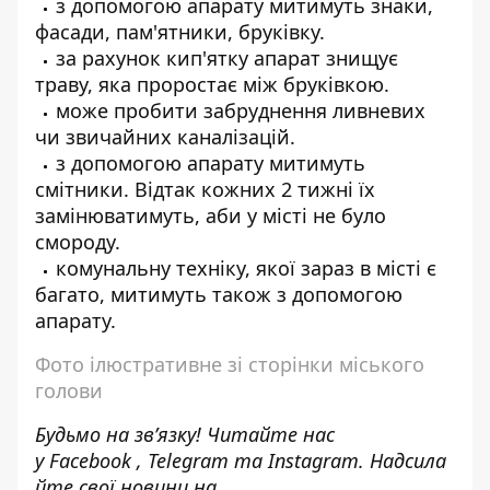
з допомогою апарату митимуть знаки,
фасади, пам'ятники, бруківку.
за рахунок кип'ятку апарат знищує
траву, яка проростає між бруківкою.
може пробити забруднення ливневих
чи звичайних каналізацій.
з допомогою апарату митимуть
смітники. Відтак кожних 2 тижні їх
замінюватимуть, аби у місті не було
смороду.
комунальну техніку, якої зараз в місті є
багато, митимуть також з допомогою
апарату.
Фото ілюстративне зі сторінки міського
голови
Будьмо на зв’язку! Читайте нас
у
Facebook
,
Telegram
та
Instagram.
Надсила
йте свої новини н
а