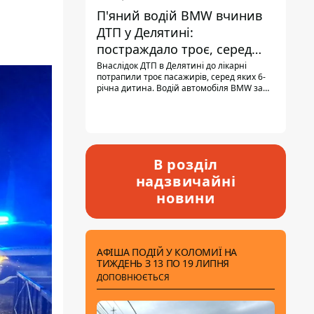
П'яний водій BMW вчинив
ДТП у Делятині:
постраждало троє, серед
них - дитина
Внаслідок ДТП в Делятині до лікарні
потрапили троє пасажирів, серед яких 6-
річна дитина. Водій автомобіля BMW за
кермом був п'яним, кількість алкоголю в
крові майже у 13,5 раза перевищувала
допустиму норму.
В розділ
надзвичайні
новини
АФІША ПОДІЙ У КОЛОМИЇ НА
ТИЖДЕНЬ З 13 ПО 19 ЛИПНЯ
ДОПОВНЮЄТЬСЯ