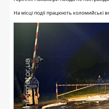
На місці події працюють коломийські во