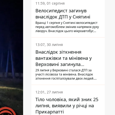
11:59, 01 серпня
Велосипедист загинув
внаслідок ДТП у Снятині
Вранці 1 серпня у Снятині велосипедист
перед автомобілем змінив напрямок руху
ліворуч. Внаслідок цього мікроавтобус
здійснив наїзд на керманича
двоколісного.
13:07, 30 липня
Внаслідок зіткнення
вантажівки та мінівена у
Верховині загинула
пасажирка, водійка - у
29 липня у Верховині сталася ДТП за
участі лісовоза та мінівена. Внаслідок
лікарні
зіткнення госпіталізували двох людей.
Попри зусилля медиків, 79-річна
пасажирка легковика померла у лікарні.
Також травми отримала водійка
12:01, 27 липня
автомобіля.
Тіло чоловіка, який зник 25
липня, виявили у річці на
Прикарпатті