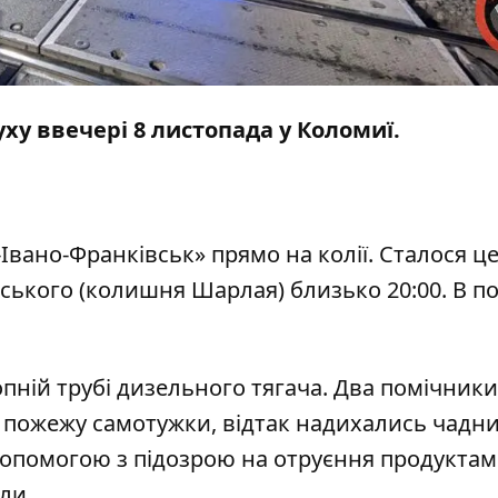
уху ввечері 8 листопада у Коломиї.
вано-Франківськ» прямо на колії. Сталося це
ського (колишня Шарлая) близько 20:00. В по
пній трубі дизельного тягача. Два помічники
 пожежу самотужки, відтак надихались чадн
допомогою з підозрою на отруєння продукта
ли.