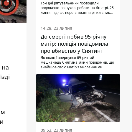
Три дні рятувальники проводили
водолазно-пошукові роботи на Дністрі. 25
липня під час перепливання річки зник
чоловік 2002 року народження. У
понеділок, 27 липня, надзвичайники
виявили тіло.
14:28, 23 липня
До смерті побив 95-річну
матір: поліція повідомила
про вбивство у Снятині
До поліції звернувся 69-річний
мешканець Снятина, який повідомив, що
 на
знайшов свою матір з численними
тілесними ушкодженнями. Та, як
їзді
з'ясували правоохоронці, ці травми жінці
наніс її син.
им
ми
09:53, 23 липня