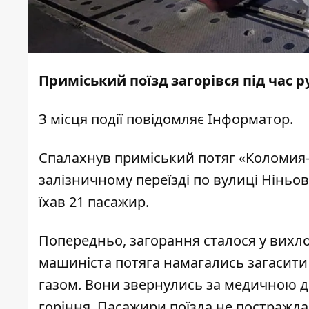
Приміський поїзд загорівся під час р
З місця події повідомляє
Інформатор.
Спалахнув приміський потяг «Коломия-І
залізничному переїзді по вулиці Ніньов
їхав 21 пасажир.
Попередньо, загорання сталося у вихло
машиніста потяга намагались загасити
газом. Вони звернулись за медичною 
горіння. Пасажири поїзда не постражда