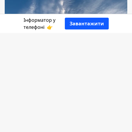
Інформатор у
Завантажити
телефоні
👉
7 вересня відзначаємо кілька
мілітарних свят. А ще думаємо про
чисте повітря, святкуємо день
мережева та інше. Сьогодні іменини у
власників таких імен: Регіна, Іван,
Ренат, Мінна, Варфоломій, Протоген.​
Детальніше про сьогодні дату розповість
Інформатор
.
День воєнної розвідки України
(День