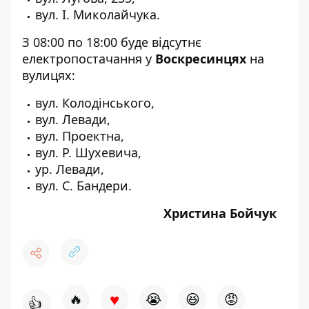
вул. І. Миколайчука.
З 08:00 по 18:00 буде відсутнє
електропостачання у
Воскресинцях
на
вулицях:
вул. Колодінського,
вул. Левади,
вул. Проектна,
вул. Р. Шухевича,
ур. Левади,
вул. С. Бандери.
Христина Бойчук
♥
🔥
😭
😆
😡
👍