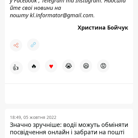
у
Facebook
,
Telegram
та
Instagram.
Надсила
йте свої новини на
пошту
kl.informator@gmail.com
.
Христина Бойчук
♥
🔥
😭
😆
😡
👍
18:49, 05 жовтня 2022
Значно зручніше: водії можуть обміняти
посвідчення онлайн і забрати на пошті