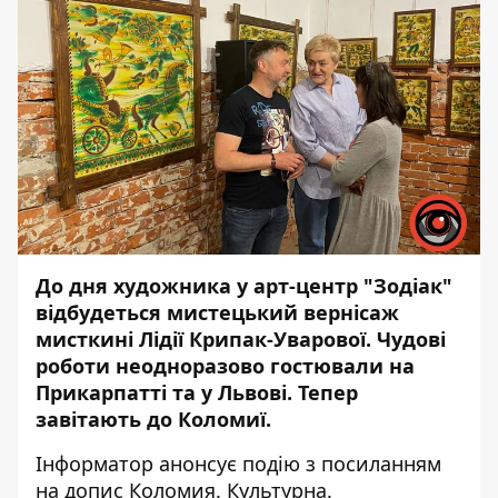
До дня художника у арт-центр "Зодіак"
відбудеться мистецький вернісаж
мисткині Лідії Крипак-Уварової. Чудові
роботи неодноразово гостювали на
Прикарпатті та у Львові. Тепер
завітають до Коломиї.
Інформатор
анонсує подію з
посиланням
на допис Коломия. Культурна.