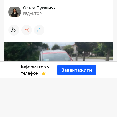
Ольга Пукавчук
РЕДАКТОР
👍
Інформатор у
Завантажити
телефоні
👉
Українцям повертають опцію обміну та
відновлення водійського посвідчення