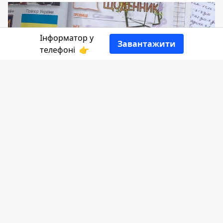
Інформатор у
Завантажити
телефоні
👉
На початку тижня у селі Дебеславці, що
на Коломийщині, місцеві мешканці
виявили чималу купу сміття на узбіччі
дороги. Добре, що не пройшли повз,
адже за вмістом відходів дуже легко
виявили тих, хто засмічує довкілля.
Напівдетективну історію розповіла