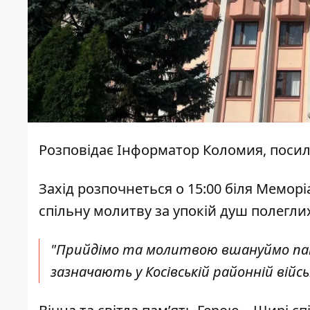
Розповідає
Інформатор Коломия
, поси
Захід розпочнеться о 15:00 біля Мемор
спільну молитву за упокій душ полеглих
"Прийдімо та молитвою вшануймо пам’
зазначають у Косівській районній війсь