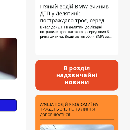
П'яний водій BMW вчинив
ДТП у Делятині:
постраждало троє, серед
них - дитина
Внаслідок ДТП в Делятині до лікарні
потрапили троє пасажирів, серед яких 6-
річна дитина. Водій автомобіля BMW за
кермом був п'яним, кількість алкоголю в
крові майже у 13,5 раза перевищувала
допустиму норму.
В розділ
надзвичайні
новини
АФІША ПОДІЙ У КОЛОМИЇ НА
ТИЖДЕНЬ З 13 ПО 19 ЛИПНЯ
ДОПОВНЮЄТЬСЯ