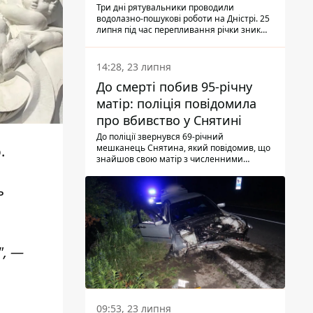
Три дні рятувальники проводили
водолазно-пошукові роботи на Дністрі. 25
липня під час перепливання річки зник
чоловік 2002 року народження. У
понеділок, 27 липня, надзвичайники
виявили тіло.
14:28, 23 липня
До смерті побив 95-річну
матір: поліція повідомила
про вбивство у Снятині
До поліції звернувся 69-річний
мешканець Снятина, який повідомив, що
ю
.
знайшов свою матір з численними
тілесними ушкодженнями. Та, як
з'ясували правоохоронці, ці травми жінці
ь
наніс її син.
", —
09:53, 23 липня