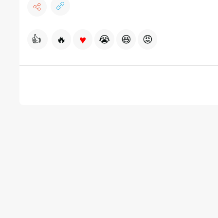
♥
👍
🔥
😭
😆
😡