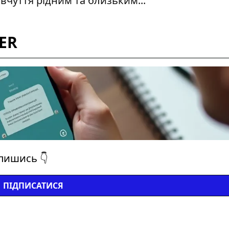
півчуття рідним та близьким...
ER
дпишись 👇
ПІДПИСАТИСЯ