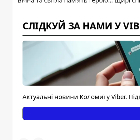
Вічна та світла памʼять Герою... Щирі с
СЛІДКУЙ ЗА НАМИ У VIB
Актуальні новини Коломиї у Viber. Пі