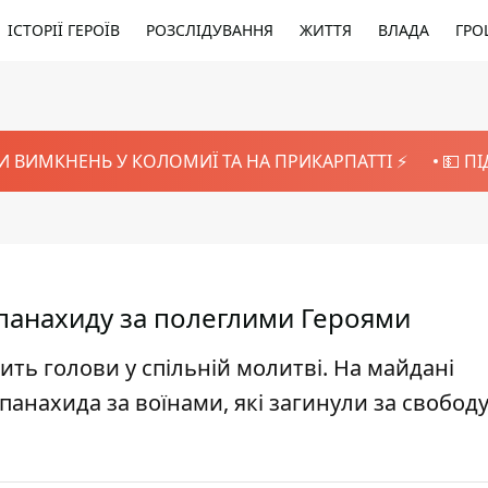
ІСТОРІЇ ГЕРОЇВ
РОЗСЛІДУВАННЯ
ЖИТТЯ
ВЛАДА
ГРО
И ВИМКНЕНЬ У КОЛОМИЇ ТА НА ПРИКАРПАТТІ ⚡️
💵 П
панахиду за полеглими Героями
лить голови у спільній молитві. На майдані
анахида за воїнами, які загинули за свободу