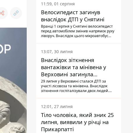
11:59, 01 серпня
Велосипедист загинув
внаслідок ДТП у Снятині
Вранці 1 серпня у Снятині велосипедист
перед автомобілем змінив напрямок руху
ліворуч. Внаслідок цього мікроавтобус
здійснив наїзд на керманича
двоколісного.
13:07, 30 липня
Внаслідок зіткнення
вантажівки та мінівена у
Верховині загинула
пасажирка, водійка - у
29 липня у Верховині сталася ДТП за
участі лісовоза та мінівена. Внаслідок
лікарні
зіткнення госпіталізували двох людей.
Попри зусилля медиків, 79-річна
пасажирка легковика померла у лікарні.
Також травми отримала водійка
12:01, 27 липня
автомобіля.
Тіло чоловіка, який зник 25
липня, виявили у річці на
Прикарпатті